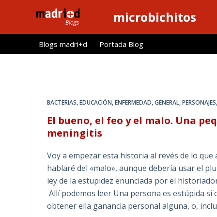
S
microbichitos
a
l
Blogs madri+d
Portada Blog
t
a
r
a
l
BACTERIAS
,
EDUCACIÓN
,
ENFERMEDAD
,
GENERAL
,
PERSONAJES
c
El bueno, el feo y el malo. Una pe
o
meningitis
n
t
Voy a empezar esta historia al revés de lo que
e
hablaré del «malo», aunque debería usar el plur
n
ley de la estupidez enunciada por el historiad
i
Allí podemos leer Una persona es estúpida si
d
obtener ella ganancia personal alguna, o, in
o