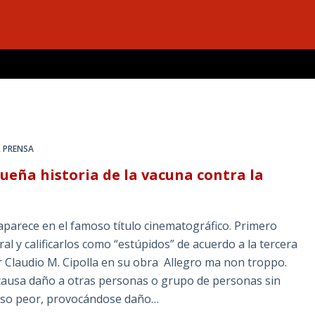
,
PRENSA
queña historia de la vacuna contra la
 aparece en el famoso título cinematográfico. Primero
al y calificarlos como “estúpidos” de acuerdo a la tercera
or Claudio M. Cipolla en su obra Allegro ma non troppo.
 causa daño a otras personas o grupo de personas sin
cluso peor, provocándose daño…