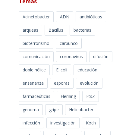
Temas
Acinetobacter
ADN
antibióticos
arqueas
Bacillus
bacterias
bioterrorismo
carbunco
comunicación
coronavirus
difusión
doble hélice
E. coli
educación
enseñanza
esporas
evolución
farmaceúticas
Fleming
FtsZ
genoma
gripe
Helicobacter
infección
investigación
Koch