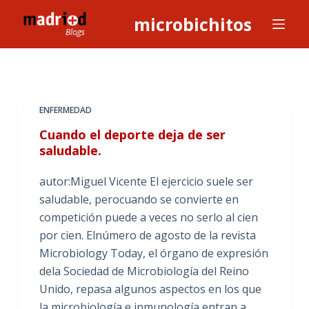
S
microbichitos
a
l
t
a
r
ENFERMEDAD
a
Cuando el deporte deja de ser
l
saludable.
c
o
autor:Miguel Vicente El ejercicio suele ser
n
saludable, perocuando se convierte en
t
competición puede a veces no serlo al cien
e
por cien. Elnúmero de agosto de la revista
n
Microbiology Today, el órgano de expresión
i
dela Sociedad de Microbiología del Reino
d
Unido, repasa algunos aspectos en los que
o
la microbiología e inmunología entran a