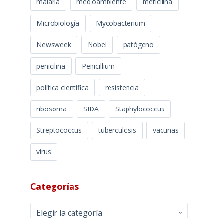
malaria
medioambiente
meticilina
Microbiología
Mycobacterium
Newsweek
Nobel
patógeno
penicilina
Penicillium
política científica
resistencia
ribosoma
SIDA
Staphylococcus
Streptococcus
tuberculosis
vacunas
virus
Categorías
Categorías