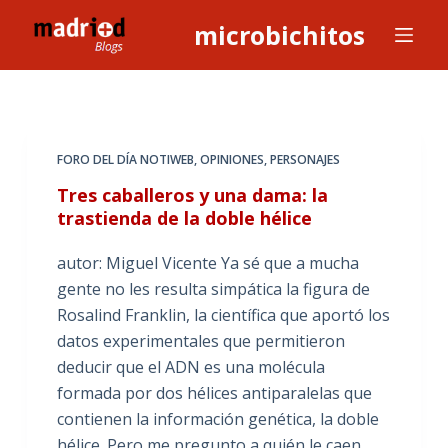
S
microbichitos
a
l
t
a
r
FORO DEL DÍA NOTIWEB
,
OPINIONES
,
PERSONAJES
a
Tres caballeros y una dama: la
l
trastienda de la doble hélice
c
o
autor: Miguel Vicente Ya sé que a mucha
n
gente no les resulta simpática la figura de
t
Rosalind Franklin, la científica que aportó los
e
datos experimentales que permitieron
n
deducir que el ADN es una molécula
i
formada por dos hélices antiparalelas que
d
contienen la información genética, la doble
o
hélice. Pero me pregunto a quién le caen