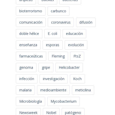
bioterrorismo
carbunco
comunicación
coronavirus
difusión
doble hélice
E. coli
educación
enseñanza
esporas
evolución
farmaceúticas
Fleming
FtsZ
genoma
gripe
Helicobacter
infección
investigación
Koch
malaria
medioambiente
meticilina
Microbiología
Mycobacterium
Newsweek
Nobel
patógeno