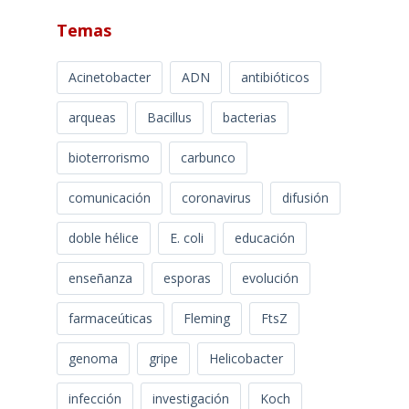
Temas
Acinetobacter
ADN
antibióticos
arqueas
Bacillus
bacterias
bioterrorismo
carbunco
comunicación
coronavirus
difusión
doble hélice
E. coli
educación
enseñanza
esporas
evolución
farmaceúticas
Fleming
FtsZ
genoma
gripe
Helicobacter
infección
investigación
Koch