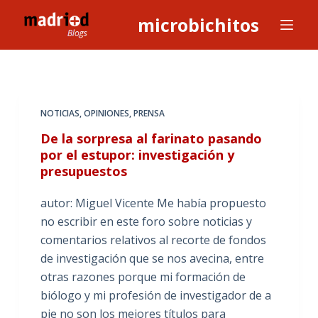
S
microbichitos
a
l
t
a
r
NOTICIAS
,
OPINIONES
,
PRENSA
a
De la sorpresa al farinato pasando
l
por el estupor: investigación y
c
presupuestos
o
n
autor: Miguel Vicente Me había propuesto
t
no escribir en este foro sobre noticias y
e
comentarios relativos al recorte de fondos
n
de investigación que se nos avecina, entre
i
otras razones porque mi formación de
d
biólogo y mi profesión de investigador de a
o
pie no son los mejores títulos para