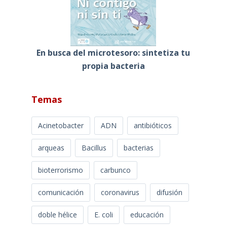
En busca del microtesoro: sintetiza tu
propia bacteria
Temas
Acinetobacter
ADN
antibióticos
arqueas
Bacillus
bacterias
bioterrorismo
carbunco
comunicación
coronavirus
difusión
doble hélice
E. coli
educación