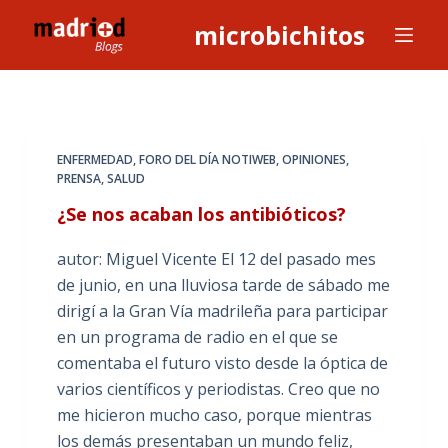
S
microbichitos
a
l
t
a
r
ENFERMEDAD
,
FORO DEL DÍA NOTIWEB
,
OPINIONES
,
a
PRENSA
,
SALUD
l
¿Se nos acaban los antibióticos?
c
o
autor: Miguel Vicente El 12 del pasado mes
n
de junio, en una lluviosa tarde de sábado me
t
dirigí a la Gran Vía madrileña para participar
e
en un programa de radio en el que se
n
comentaba el futuro visto desde la óptica de
i
varios científicos y periodistas. Creo que no
d
me hicieron mucho caso, porque mientras
o
los demás presentaban un mundo feliz,