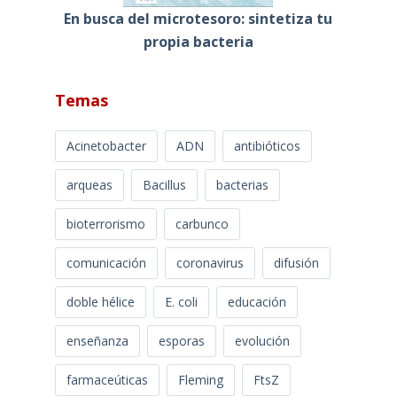
En busca del microtesoro: sintetiza tu
propia bacteria
Temas
Acinetobacter
ADN
antibióticos
arqueas
Bacillus
bacterias
bioterrorismo
carbunco
comunicación
coronavirus
difusión
doble hélice
E. coli
educación
enseñanza
esporas
evolución
farmaceúticas
Fleming
FtsZ