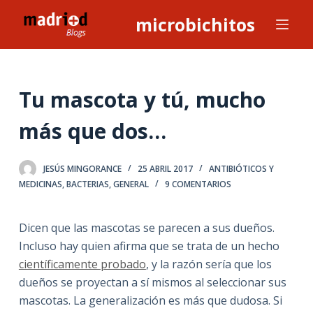
S
microbichitos
a
l
t
a
Tu mascota y tú, mucho
r
más que dos…
a
l
c
JESÚS MINGORANCE
25 ABRIL 2017
ANTIBIÓTICOS Y
o
MEDICINAS
,
BACTERIAS
,
GENERAL
9 COMENTARIOS
n
t
Dicen que las mascotas se parecen a sus dueños.
e
Incluso hay quien afirma que se trata de un hecho
n
científicamente probado
, y la razón sería que los
i
dueños se proyectan a sí mismos al seleccionar sus
d
mascotas. La generalización es más que dudosa. Si
o