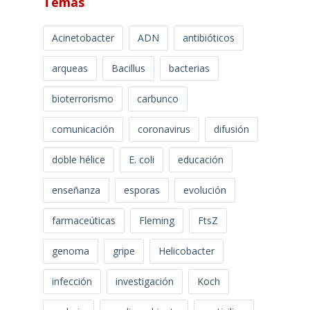
Temas
Acinetobacter
ADN
antibióticos
arqueas
Bacillus
bacterias
bioterrorismo
carbunco
comunicación
coronavirus
difusión
doble hélice
E. coli
educación
enseñanza
esporas
evolución
farmaceúticas
Fleming
FtsZ
genoma
gripe
Helicobacter
infección
investigación
Koch