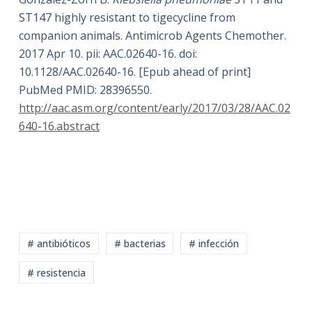
ST147 highly resistant to tigecycline from
companion animals. Antimicrob Agents Chemother.
2017 Apr 10. pii: AAC.02640-16. doi:
10.1128/AAC.02640-16. [Epub ahead of print]
PubMed PMID: 28396550.
http://aac.asm.org/content/early/2017/03/28/AAC.02
640-16.abstract
# antibióticos
# bacterias
# infección
# resistencia