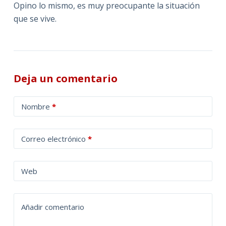
Opino lo mismo, es muy preocupante la situación
que se vive.
Deja un comentario
A
Nombre
*
l
t
Correo electrónico
*
e
r
n
Web
a
t
Añadir comentario
i
v