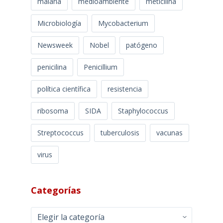
malaria
medioambiente
meticilina
Microbiología
Mycobacterium
Newsweek
Nobel
patógeno
penicilina
Penicillium
política científica
resistencia
ribosoma
SIDA
Staphylococcus
Streptococcus
tuberculosis
vacunas
virus
Categorías
Categorías