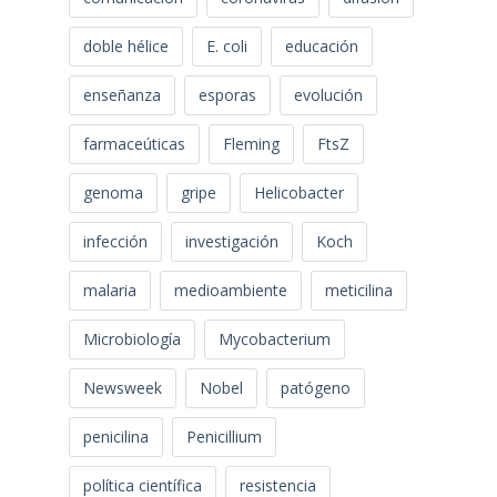
doble hélice
E. coli
educación
enseñanza
esporas
evolución
farmaceúticas
Fleming
FtsZ
genoma
gripe
Helicobacter
infección
investigación
Koch
malaria
medioambiente
meticilina
Microbiología
Mycobacterium
Newsweek
Nobel
patógeno
penicilina
Penicillium
política científica
resistencia