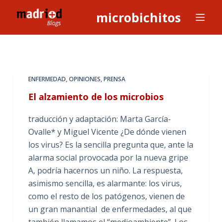
S
microbichitos
a
l
t
a
r
ENFERMEDAD
,
OPINIONES
,
PRENSA
a
El alzamiento de los microbios
l
c
traducción y adaptación: Marta García-
o
Ovalle* y Miguel Vicente ¿De dónde vienen
n
los virus? Es la sencilla pregunta que, ante la
t
alarma social provocada por la nueva gripe
e
A, podría hacernos un niño. La respuesta,
n
asimismo sencilla, es alarmante: los virus,
i
como el resto de los patógenos, vienen de
d
un gran manantial de enfermedades, al que
o