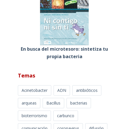
En busca del microtesoro: sintetiza tu
propia bacteria
Temas
Acinetobacter
ADN
antibióticos
arqueas
Bacillus
bacterias
bioterrorismo
carbunco
comunicación
coronavirus
difusión