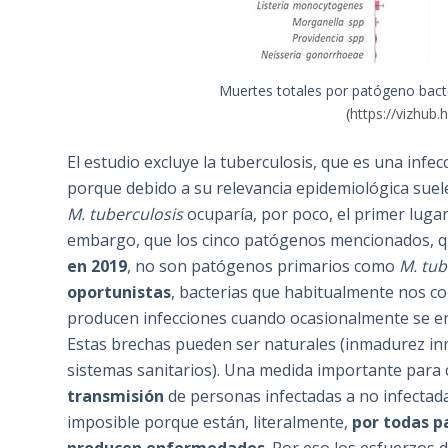
Muertes totales por patógeno bac
(
https://vizhub.
El estudio excluye la tuberculosis, que es una inf
porque debido a su relevancia epidemiológica suele 
M. tuberculosis
ocuparía, por poco, el primer lugar
embargo, que los cinco patógenos mencionados, 
en 2019
, no son patógenos primarios como
M. tub
oportunistas
, bacterias que habitualmente nos co
producen infecciones cuando ocasionalmente se en
Estas brechas pueden ser naturales (inmadurez inm
sistemas sanitarios). Una medida importante para 
transmisión
de personas infectadas a no infectad
imposible porque están, literalmente,
por todas p
producen enfermedades
. Por eso los esfuerzos 