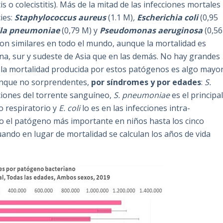
s o colecistitis). Más de la mitad de las infecciones mortales
ies:
Staphylococcus aureus
(1.1 M)
,
Escherichia coli
(0,95
lla pneumoniae
(0,79 M) y
Pseudomonas aeruginosa
(0,56
son similares en todo el mundo, aunque la mortalidad es
a, sur y sudeste de Asia que en las demás. No hay grandes
 la mortalidad producida por estos patógenos es algo mayo
aunque no sorprendentes,
por síndromes y por edades
:
S.
ciones del torrente sanguíneo,
S. pneumoniae
es el principa
o respiratorio y
E. coli
lo es en las infecciones intra-
 el patógeno más importante en niños hasta los cinco
ando en lugar de mortalidad se calculan los años de vida