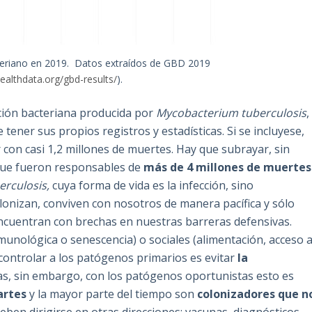
teriano en 2019. Datos extraídos de GBD 2019
healthdata.org/gbd-results/
).
ección bacteriana producida por
Mycobacterium tuberculosis
,
tener sus propios registros y estadísticas. Si se incluyese,
 con casi 1,2 millones de muertes. Hay que subrayar, sin
que fueron responsables de
más de 4 millones de muertes
erculosis,
cuya forma de vida es la infección, sino
lonizan, conviven con nosotros de manera pacífica y sólo
cuentran con brechas en nuestras barreras defensivas.
unológica o senescencia) o sociales (alimentación, acceso 
controlar a los patógenos primarios es evitar
la
as, sin embargo, con los patógenos oportunistas esto es
artes
y la mayor parte del tiempo son
colonizadores que n
deben dirigirse en otras direcciones: vacunas, diagnósticos,