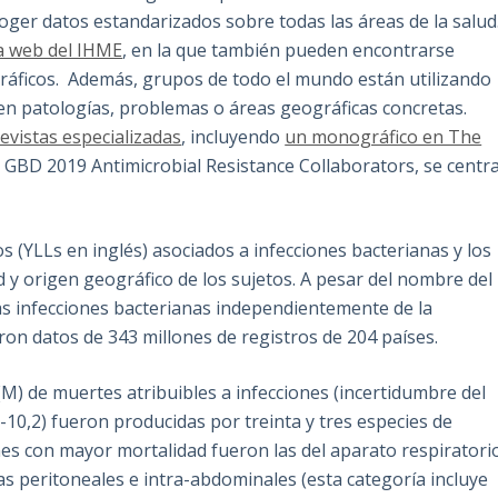
coger datos estandarizados sobre todas las áreas de la salud
a web del IHME
, en la que también pueden encontrarse
ficos. Además, grupos de todo el mundo están utilizando
 en patologías, problemas o áreas geográficas concretas.
evistas especializadas
, incluyendo
un monográfico en The
o GBD 2019 Antimicrobial Resistance Collaborators, se centr
s (YLLs en inglés) asociados a infecciones bacterianas y los
 y origen geográfico de los sujetos. A pesar del nombre del
las infecciones bacterianas independientemente de la
zaron datos de 343 millones de registros de 204 países.
M) de muertes atribuibles a infecciones (incertidumbre del
7-10,2) fueron producidas por treinta y tres especies de
ones con mayor mortalidad fueron las del aparato respiratori
las peritoneales e intra-abdominales (esta categoría incluye