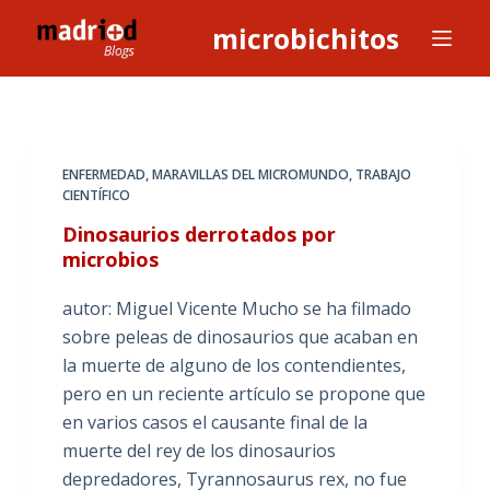
S
microbichitos
a
l
t
a
r
ENFERMEDAD
,
MARAVILLAS DEL MICROMUNDO
,
TRABAJO
a
CIENTÍFICO
l
Dinosaurios derrotados por
c
microbios
o
autor: Miguel Vicente Mucho se ha filmado
n
sobre peleas de dinosaurios que acaban en
t
la muerte de alguno de los contendientes,
e
pero en un reciente artículo se propone que
n
en varios casos el causante final de la
i
muerte del rey de los dinosaurios
d
depredadores, Tyrannosaurus rex, no fue
o