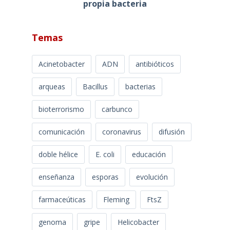
propia bacteria
Temas
Acinetobacter
ADN
antibióticos
arqueas
Bacillus
bacterias
bioterrorismo
carbunco
comunicación
coronavirus
difusión
doble hélice
E. coli
educación
enseñanza
esporas
evolución
farmaceúticas
Fleming
FtsZ
genoma
gripe
Helicobacter