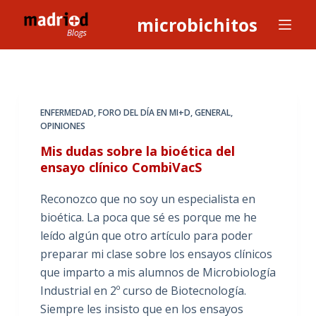
S
microbichitos
a
l
t
a
r
ENFERMEDAD
,
FORO DEL DÍA EN MI+D
,
GENERAL
,
a
OPINIONES
l
Mis dudas sobre la bioética del
c
ensayo clínico CombiVacS
o
Reconozco que no soy un especialista en
n
bioética. La poca que sé es porque me he
t
leído algún que otro artículo para poder
e
preparar mi clase sobre los ensayos clínicos
n
que imparto a mis alumnos de Microbiología
i
Industrial en 2º curso de Biotecnología.
d
Siempre les insisto que en los ensayos
o