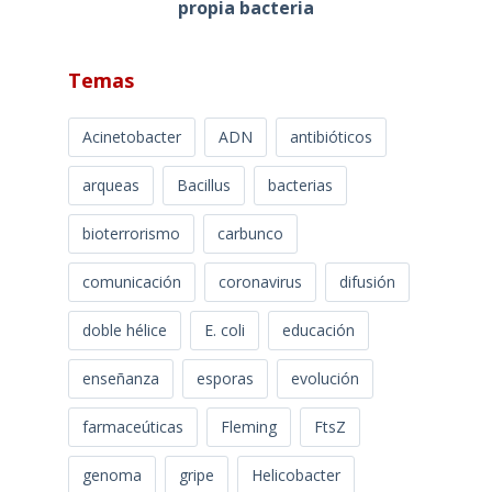
propia bacteria
Temas
Acinetobacter
ADN
antibióticos
arqueas
Bacillus
bacterias
bioterrorismo
carbunco
comunicación
coronavirus
difusión
doble hélice
E. coli
educación
enseñanza
esporas
evolución
farmaceúticas
Fleming
FtsZ
genoma
gripe
Helicobacter