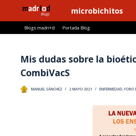
S
microbichitos
a
l
Blogs madri+d
Portada Blog
t
a
r
a
Mis dudas sobre la bioétic
l
CombiVacS
c
o
n
MANUEL SÁNCHEZ
2 MAYO 2021
ENFERMEDAD
,
FORO 
t
e
n
i
d
o