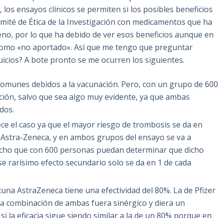
os ensayos clínicos se permiten si los posibles beneficios
omité de Ética de la Investigación con medicamentos que ha
no, por lo que ha debido de ver esos beneficios aunque en
 como «no aportado». Así que me tengo que preguntar
uicios? A bote pronto se me ocurren los siguientes.
comunes debidos a la vacunación. Pero, con un grupo de 60
ución, salvo que sea algo muy evidente, ya que ambas
dos.
ce el caso ya que el mayor riesgo de trombosis se da en
e Astra-Zeneca, y en ambos grupos del ensayo se va a
ucho que con 600 personas puedan determinar que dicho
e rarísimo efecto secundario solo se da en 1 de cada
cuna AstraZeneca tiene una efectividad del 80%. La de Pfizer
 la combinación de ambas fuera sinérgico y diera un
i la eficacia sigue siendo similar a la de un 80% porque en