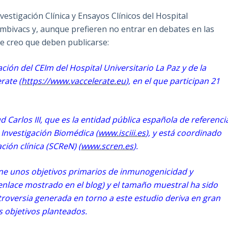
nvestigación Clínica y Ensayos Clínicos del Hospital
ombivacs y, aunque prefieren no entrar en debates en las
e creo que deben publicarse:
ción del CEIm del Hospital Universitario La Paz y de la
rate (
https://www.vaccelerate.eu
), en el que participan 21
d Carlos III, que es la entidad pública española de referenci
 Investigación Biomédica (
www.isciii.es
), y está coordinado
ción clínica (SCReN) (
www.scren.es
).
iene unos objetivos primarios de inmunogenicidad y
enlace mostrado en el blog) y el tamaño muestral ha sido
troversia generada en torno a este estudio deriva en gran
s objetivos planteados.