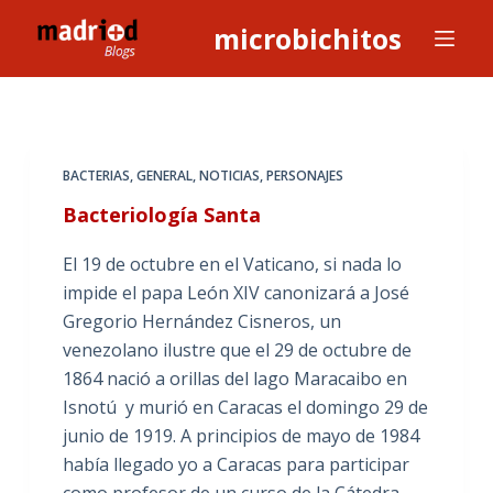
S
microbichitos
a
l
t
a
r
BACTERIAS
,
GENERAL
,
NOTICIAS
,
PERSONAJES
a
Bacteriología Santa
l
c
El 19 de octubre en el Vaticano, si nada lo
o
impide el papa León XIV canonizará a José
n
Gregorio Hernández Cisneros, un
t
venezolano ilustre que el 29 de octubre de
e
1864 nació a orillas del lago Maracaibo en
n
Isnotú y murió en Caracas el domingo 29 de
i
junio de 1919. A principios de mayo de 1984
d
había llegado yo a Caracas para participar
o