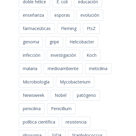
doble hélice
E. coli
educación
enseñanza
esporas
evolución
farmaceúticas
Fleming
FtsZ
genoma
gripe
Helicobacter
infección
investigación
Koch
malaria
medioambiente
meticilina
Microbiología
Mycobacterium
Newsweek
Nobel
patógeno
penicilina
Penicillium
política científica
resistencia
ribosoma
SIDA
Staphylococcus