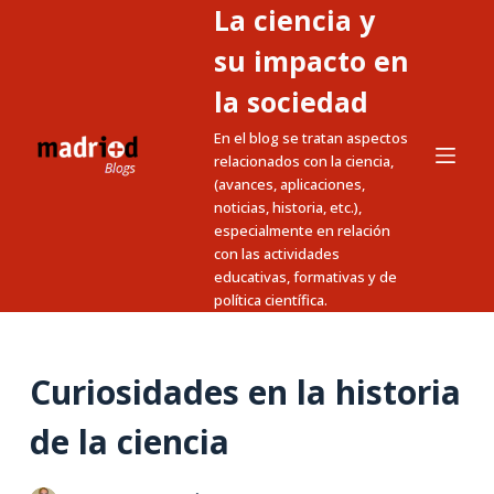
La ciencia y
S
a
su impacto en
l
la sociedad
t
En el blog se tratan aspectos
a
relacionados con la ciencia,
r
(avances, aplicaciones,
a
noticias, historia, etc.),
l
especialmente en relación
c
con las actividades
educativas, formativas y de
o
política científica.
n
t
e
Curiosidades en la historia
n
i
de la ciencia
d
o