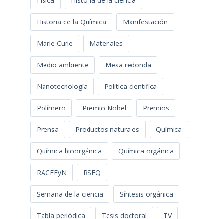
Física
Historia de la ciencia
Historia de la Química
Manifestación
Marie Curie
Materiales
Medio ambiente
Mesa redonda
Nanotecnología
Politica cientifica
Polímero
Premio Nobel
Premios
Prensa
Productos naturales
Química
Química bioorgánica
Química orgánica
RACEFyN
RSEQ
Semana de la ciencia
Síntesis orgánica
Tabla periódica
Tesis doctoral
TV