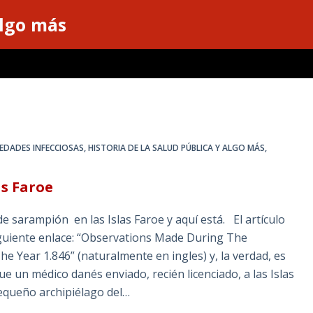
algo más
MEDADES INFECCIOSAS
,
HISTORIA DE LA SALUD PÚBLICA Y ALGO MÁS
,
as Faroe
de sarampión en las Islas Faroe y aquí está. El artículo
iguiente enlace: “Observations Made During The
e Year 1.846” (naturalmente en ingles) y, la verdad, es
un médico danés enviado, recién licenciado, a las Islas
equeño archipiélago del…