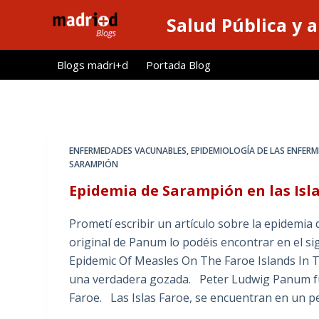
S
Salud Pública y 
a
l
Blogs madri+d
Portada Blog
t
a
r
a
l
ENFERMEDADES VACUNABLES
,
EPIDEMIOLOGÍA DE LAS ENFER
c
SARAMPIÓN
o
Epidemia de Sarampión en las Isl
n
t
Prometí escribir un artículo sobre la epidemia 
e
original de Panum lo podéis encontrar en el s
n
Epidemic Of Measles On The Faroe Islands In Th
i
una verdadera gozada. Peter Ludwig Panum fue 
d
Faroe. Las Islas Faroe, se encuentran en un p
o