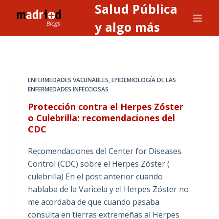
Salud Pública
S
a
y algo más
l
t
a
r
ENFERMEDADES VACUNABLES
,
EPIDEMIOLOGÍA DE LAS
a
ENFERMEDADES INFECCIOSAS
l
Protección contra el Herpes Zóster
c
o Culebrilla: recomendaciones del
o
CDC
n
t
Recomendaciones del Center for Diseases
e
Control (CDC) sobre el Herpes Zóster (
n
culebrilla) En el post anterior cuando
i
hablaba de la Varicela y el Herpes Zóster no
d
me acordaba de que cuando pasaba
o
consulta en tierras extremeñas al Herpes