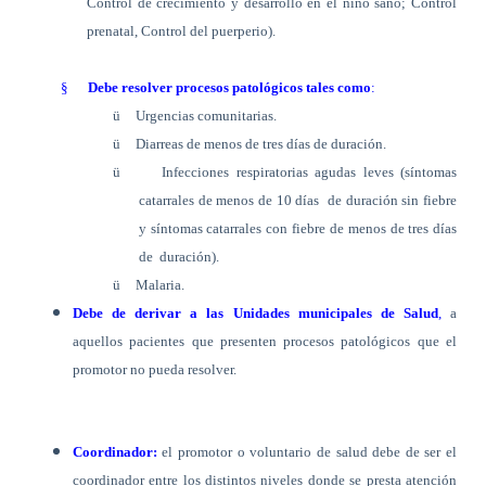
Control de crecimiento y desarrollo en el niño sano; Control
prenatal, Control del puerperio).
§
Debe resolver procesos patológicos tales como
:
ü
Urgencias comunitarias.
ü
Diarreas de menos de tres días de duración.
ü
Infecciones respiratorias agudas leves (síntomas
catarrales de menos de 10 días
de duración sin fiebre
y síntomas catarrales con fiebre de menos de tres días
de
duración).
ü
Malaria.
Debe de derivar a las Unidades municipales de Salud
,
a
aquellos pacientes que presenten procesos patológicos que el
promotor no pueda resolver.
Coordinador:
el promotor o voluntario de salud debe de ser el
coordinador entre los distintos niveles donde se presta atención