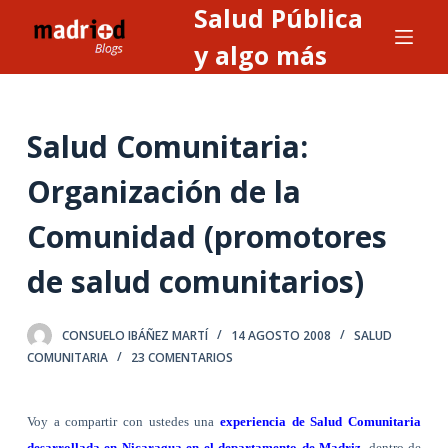
Salud Pública
S
a
y algo más
l
t
a
Salud Comunitaria:
r
a
Organización de la
l
Comunidad (promotores
c
o
de salud comunitarios)
n
t
e
CONSUELO IBÁÑEZ MARTÍ
14 AGOSTO 2008
SALUD
COMUNITARIA
23 COMENTARIOS
n
i
d
Voy a compartir con ustedes una
experiencia de Salud Comunitaria
o
desarrollada en Nicaragua en el departamento de Madriz
, dentro de