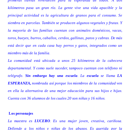
primeras lluvias reverdecen para la esperanza de todos. A dos
kilómetros pasa un gran río. La gente vive una vida apacible y la
principal actividad es la agricultura de granos para el consumo. Se
siembra en parcelas. También se producen algunos vegetales y frutas. Y
la mayoría de las familias cuentan con animales domésticos, vacas,
toros, bueyes, burros, caballos, cerdos, gallinas, patos y cabras. De más
está decir que en cada casa hay perros y gatos, integrados como un
miembro más de la familia.
La comunidad está ubicada a unos
25 kilómetros
de la cabecera
departamental. Y como suele suceder, tampoco cuentan con teléfono ni
telégrafo.
Sin embargo hay una escuela
.
La
escuela
se llama
LA
ESPERANZA
,
nombrada así porque los miembros de la comunidad ven
en ella la alternativa de una mejor educación para sus hijos e hijas.
Cuenta con 36 alumnos de los cuales 20 son niñas y 16 niños.
Los personajes
La maestra es
LUCERO
. Es una mujer joven, creativa, cariñosa.
Defiende a los niños y niñas de los abusos. Es querida por la