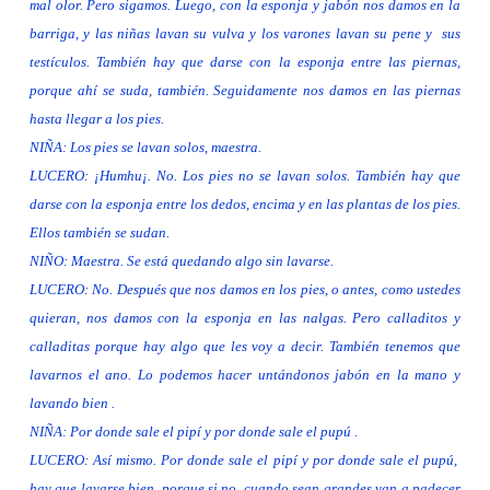
mal olor. Pero sigamos. Luego, con la esponja y jabón nos damos en la
barriga, y las niñas lavan su vulva y los varones lavan su pene y
sus
testículos. También hay que darse con la esponja entre las piernas,
porque ahí se suda, también. Seguidamente nos damos en las piernas
hasta llegar a los pies.
NIÑA: Los pies se lavan solos, maestra.
LUCERO: ¡Humhu¡. No. Los pies no se lavan solos. También hay que
darse con la esponja entre los dedos, encima y en las plantas de los pies.
Ellos también se sudan.
NIÑO: Maestra. Se está quedando algo sin lavarse.
LUCERO: No. Después que nos damos en los pies, o antes, como ustedes
quieran, nos damos con la esponja en las nalgas. Pero calladitos y
calladitas porque hay algo que les voy a decir. También tenemos que
lavarnos el ano. Lo podemos hacer untándonos jabón en la mano y
lavando bien .
NIÑA: Por donde sale el pipí y por donde sale el pupú .
LUCERO: Así mismo. Por donde sale el pipí y por donde sale el pupú,
hay que lavarse bien, porque si no, cuando sean grandes van a padecer