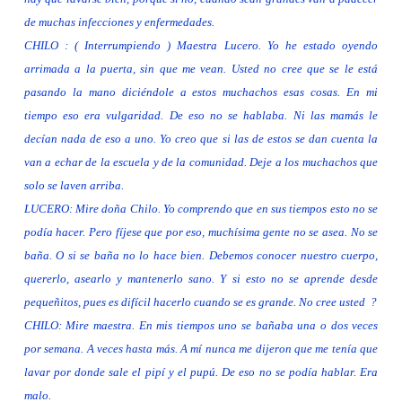
de muchas infecciones y enfermedades.
CHILO
: ( Interrumpiendo ) Maestra Lucero. Yo he estado oyendo
arrimada a la puerta, sin que me vean. Usted no cree que se le está
pasando la mano diciéndole a estos muchachos esas cosas. En mi
tiempo eso era vulgaridad. De eso no se hablaba. Ni las mamás le
decían nada de eso a uno. Yo creo que si las de estos se dan cuenta la
van a echar de la escuela y de la comunidad. Deje a los muchachos que
solo se laven arriba.
LUCERO: Mire doña Chilo. Yo comprendo que en sus tiempos esto no se
podía hacer. Pero fíjese que por eso, muchísima gente no se asea. No se
baña. O si se baña no lo hace bien. Debemos conocer nuestro cuerpo,
quererlo, asearlo y mantenerlo sano. Y si esto no se aprende desde
pequeñitos, pues es difícil hacerlo cuando se es grande. No cree usted
?
CHILO: Mire maestra. En mis tiempos uno se bañaba una o dos veces
por semana. A veces hasta más. A mí nunca me dijeron que me tenía que
lavar por donde sale el pipí y el pupú. De eso no se podía hablar. Era
malo.