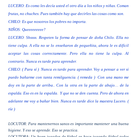
LUCERO: Es como les decía usted el otro día a los niños y niñas. Coman
frutas, no chuches. Pues también hay que decirles las cosas como son.
CHILO: Es que nosotros los pobres no importa.
NIÑOS: Queeeeeeeee?
LUCERO: Shssss. Respeten la forma de pensar de doña Chilo. Ella no
tiene culpa. A ella no se lo enseñaron de pequeñita, ahora le es difícil
aceptar las cosas correctamente. Pero ella no tiene la culpa. Al
contrario. Nunca es tarde para aprender.
CHILO: ( Para sí )
Nunca es tarde para aprender. Voy a pensar a ver si
puedo bañarme con tanta remilguencia. ( remeda )
Con una mano me
doy en la parte de arriba.. Con la otra en la parte de abajo… de la
espalda. Eso es en la espalda.
Y que no se den cuenta. Pero de ahora en
adelante me voy a bañar bien. Nunca es tarde dice la maestra Lucero. (
ríe )
LOCUTOR: Para mantenernos sanos es importante mantener una buena
higiene. Y eso se aprende. Eso se practica.
LOCUTORA: Un buen jugador de fútbol se hace jugando fútbol todos