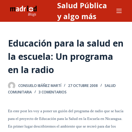
Salud Pública
S
a
y algo más
l
t
a
Educación para la salud en
r
a
la escuela: Un programa
l
en la radio
c
o
n
CONSUELO IBÁÑEZ MARTÍ
27 OCTUBRE 2008
SALUD
t
COMUNITARIA
3 COMENTARIOS
e
n
En este post les voy a poner un guión del programa de radio que se hacía
i
para el proyecto de Educación para la Salud en la Escuela en Nicaragua.
d
En primer lugar describiremos el ambiente que se recreó para dar los
o