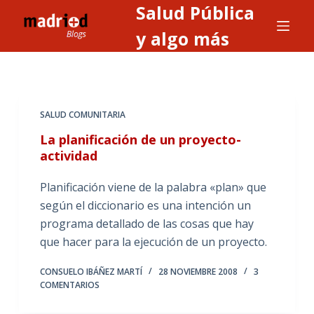
Salud Pública
S
a
y algo más
l
t
a
r
SALUD COMUNITARIA
a
La planificación de un proyecto-
l
actividad
c
o
Planificación viene de la palabra «plan» que
n
según el diccionario es una intención un
t
programa detallado de las cosas que hay
e
que hacer para la ejecución de un proyecto.
n
i
CONSUELO IBÁÑEZ MARTÍ
28 NOVIEMBRE 2008
3
COMENTARIOS
d
o