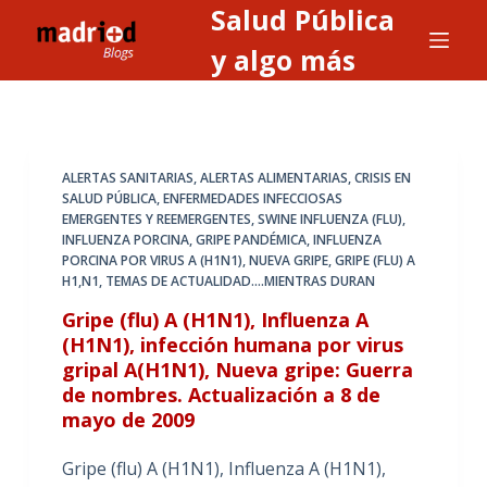
Salud Pública
S
a
y algo más
l
t
a
r
ALERTAS SANITARIAS, ALERTAS ALIMENTARIAS
,
CRISIS EN
a
SALUD PÚBLICA
,
ENFERMEDADES INFECCIOSAS
EMERGENTES Y REEMERGENTES
,
SWINE INFLUENZA (FLU),
l
INFLUENZA PORCINA, GRIPE PANDÉMICA, INFLUENZA
c
PORCINA POR VIRUS A (H1N1), NUEVA GRIPE, GRIPE (FLU) A
o
H1,N1
,
TEMAS DE ACTUALIDAD....MIENTRAS DURAN
n
Gripe (flu) A (H1N1), Influenza A
t
(H1N1), infección humana por virus
e
gripal A(H1N1), Nueva gripe: Guerra
n
de nombres. Actualización a 8 de
mayo de 2009
i
d
Gripe (flu) A (H1N1), Influenza A (H1N1),
o