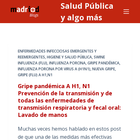
Salud Pública
S
a
y algo más
l
t
a
r
ENFERMEDADES INFECCIOSAS EMERGENTES Y
a
REEMERGENTES
,
HIGIENE Y SALUD PÚBLICA
,
SWINE
INFLUENZA (FLU), INFLUENZA PORCINA, GRIPE PANDÉMICA,
l
INFLUENZA PORCINA POR VIRUS A (H1N1), NUEVA GRIPE,
c
GRIPE (FLU) A H1,N1
o
Gripe pandémica A H1, N1
n
Prevención de la transmisión y de
t
todas las enfermedades de
e
transmisión respiratoria y fecal oral:
n
Lavado de manos
i
Muchas veces hemos hablado en estos post
d
de que una de las medidas más efectivas
o