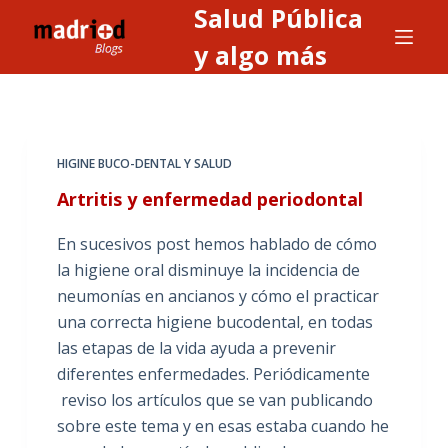
Salud Pública
S
a
y algo más
l
t
a
r
HIGINE BUCO-DENTAL Y SALUD
a
Artritis y enfermedad periodontal
l
c
En sucesivos post hemos hablado de cómo
o
la higiene oral disminuye la incidencia de
n
neumonías en ancianos y cómo el practicar
t
una correcta higiene bucodental, en todas
e
las etapas de la vida ayuda a prevenir
n
diferentes enfermedades. Periódicamente
i
reviso los artículos que se van publicando
d
sobre este tema y en esas estaba cuando he
o