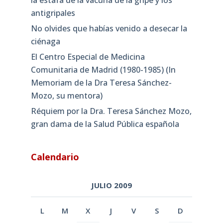
la estafa de la vacuna de la gripe y los
antigripales
No olvides que habías venido a desecar la
ciénaga
El Centro Especial de Medicina
Comunitaria de Madrid (1980-1985) (In
Memoriam de la Dra Teresa Sánchez-
Mozo, su mentora)
Réquiem por la Dra. Teresa Sánchez Mozo,
gran dama de la Salud Pública española
Calendario
JULIO 2009
L
M
X
J
V
S
D