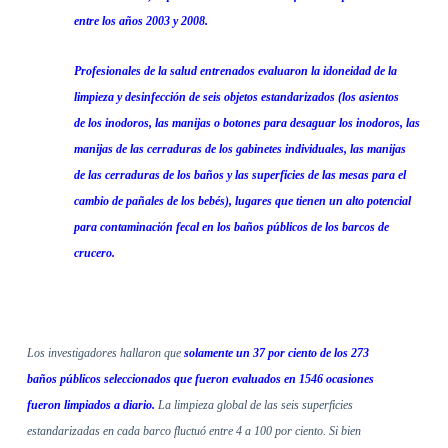
entre los años 2003 y 2008.
Profesionales de la salud entrenados evaluaron la idoneidad de la
limpieza y desinfección de seis objetos estandarizados (los asientos
de los inodoros, las manijas o botones para desaguar los inodoros, las
manijas de las cerraduras de los gabinetes individuales, las manijas
de las cerraduras de los baños y las superficies de las mesas para el
cambio de pañales de los bebés), lugares que tienen un alto potencial
para contaminación fecal en los baños públicos de los barcos de
crucero.
Los investigadores hallaron que
solamente un 37 por ciento de los 273
baños públicos seleccionados que fueron evaluados en 1546 ocasiones
fueron limpiados a diario.
La limpieza global de las seis superficies
estandarizadas en cada barco fluctuó entre 4 a 100 por ciento. Si bien