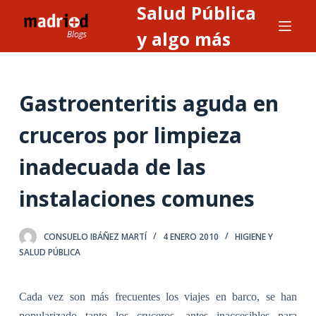
Salud Pública
S
a
y algo más
l
t
a
Gastroenteritis aguda en
r
a
cruceros por limpieza
l
inadecuada de las
c
o
instalaciones comunes
n
t
e
CONSUELO IBÁÑEZ MARTÍ
4 ENERO 2010
HIGIENE Y
SALUD PÚBLICA
n
i
d
Cada vez son más frecuentes los viajes en barco, se han
o
popularizado tanto los cruceros, antes inaccesibles para