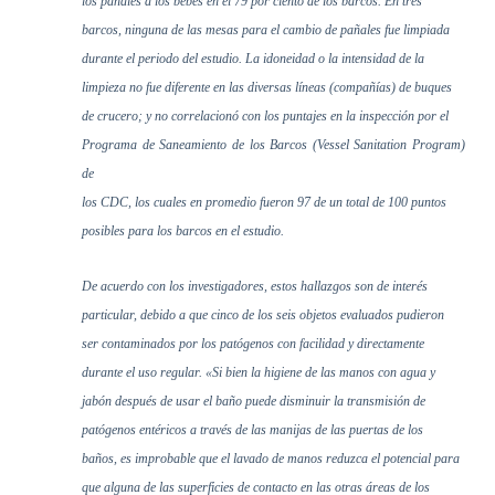
los pañales a los bebés en el 79 por ciento de los barcos. En tres
barcos, ninguna de las mesas para el cambio de pañales fue limpiada
durante el periodo del estudio. La idoneidad o la intensidad de la
limpieza no fue diferente en las diversas líneas (compañías) de buques
de crucero; y no correlacionó con los puntajes en la inspección por el
Programa de Saneamiento de los Barcos (Vessel Sanitation Program)
de
los CDC, los cuales en promedio fueron 97 de un total de 100 puntos
posibles para los barcos en el estudio.
De acuerdo con los investigadores, estos hallazgos son de interés
particular, debido a que cinco de los seis objetos evaluados pudieron
ser contaminados por los patógenos con facilidad y directamente
durante el uso regular. «Si bien la higiene de las manos con agua y
jabón después de usar el baño puede disminuir la transmisión de
patógenos entéricos a través de las manijas de las puertas de los
baños, es improbable que el lavado de manos reduzca el potencial para
que alguna de las superficies de contacto en las otras áreas de los