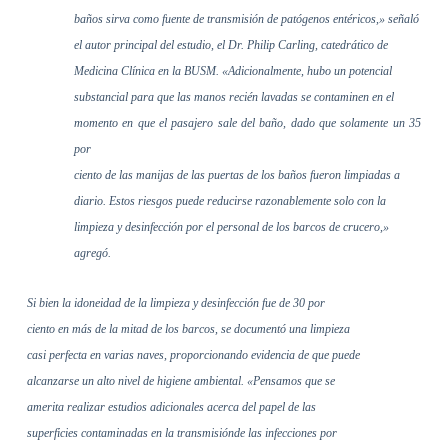
baños sirva como fuente de transmisión de patógenos entéricos,» señaló
el autor principal del estudio, el Dr. Philip Carling, catedrático de
Medicina Clínica en la BUSM. «Adicionalmente, hubo un potencial
substancial para que las manos recién lavadas se contaminen en el
momento en que el pasajero sale del baño, dado que solamente un 35
por
ciento de las manijas de las puertas de los baños fueron limpiadas a
diario. Estos riesgos puede reducirse razonablemente solo con la
limpieza y desinfección por el personal de los barcos de crucero,»
agregó.
Si bien la idoneidad de la limpieza y desinfección fue de 30 por
ciento en más de la mitad de los barcos, se documentó una limpieza
casi perfecta en varias naves, proporcionando evidencia de que puede
alcanzarse un alto nivel de higiene ambiental. «Pensamos que se
amerita realizar estudios adicionales acerca del papel de las
superficies contaminadas en la transmisiónde las infecciones por