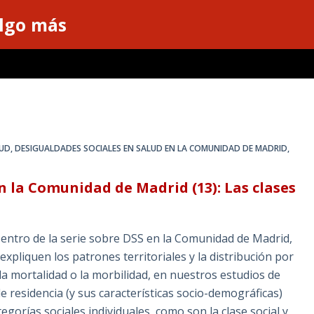
algo más
LUD
,
DESIGUALDADES SOCIALES EN SALUD EN LA COMUNIDAD DE MADRID
,
n la Comunidad de Madrid (13): Las clases
Dentro de la serie sobre DSS en la Comunidad de Madrid,
pliquen los patrones territoriales y la distribución por
la mortalidad o la morbilidad, en nuestros estudios de
e residencia (y sus características socio-demográficas)
egorías sociales individuales, como son la clase social y