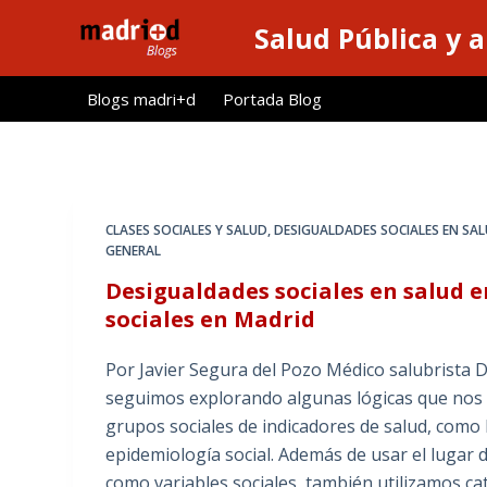
S
Salud Pública y 
a
l
Blogs madri+d
Portada Blog
t
a
r
a
l
CLASES SOCIALES Y SALUD
,
DESIGUALDADES SOCIALES EN SA
c
GENERAL
o
Desigualdades sociales en salud e
n
sociales en Madrid
t
e
Por Javier Segura del Pozo Médico salubrista 
n
seguimos explorando algunas lógicas que nos ex
i
grupos sociales de indicadores de salud, como 
d
epidemiología social. Además de usar el lugar d
o
como variables sociales, también utilizamos cat