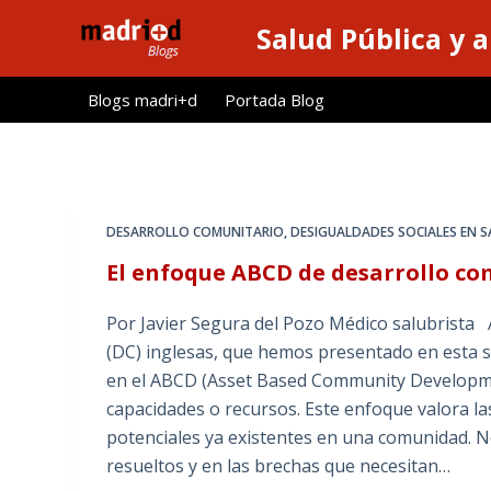
S
Salud Pública y 
a
l
Blogs madri+d
Portada Blog
t
a
r
a
l
DESARROLLO COMUNITARIO
,
DESIGUALDADES SOCIALES EN 
c
El enfoque ABCD de desarrollo co
o
n
Por Javier Segura del Pozo Médico salubrista 
t
(DC) inglesas, que hemos presentado en esta se
e
en el ABCD (Asset Based Community Developmen
n
capacidades o recursos. Este enfoque valora la
i
potenciales ya existentes en una comunidad. N
d
resueltos y en las brechas que necesitan…
o