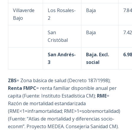
Villaverde
Los Rosales-
Baja
7.8
Bajo
2
San
Baja
7.4
Cristóbal
San Andrés-
Baja.
Excl.
6.9
3
social
ZBS
= Zona básica de salud (Decreto 187/1998);
Renta FMPC
= renta familiar disponible anual per
capita (Fuente: Instituto Estadística CM);
RME
=
Razón de mortalidad estandarizada
(RME<1=inframortalidad; RME>1=sobremortalidad)
(Fuente: “Atlas de mortalidad y diferencias socio-
econm”. Proyecto MEDEA. Consejeria Sanidad CM).