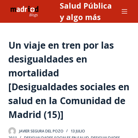
Salud Pública
S
a
y algo más
l
t
a
Un viaje en tren por las
r
a
desigualdades en
l
mortalidad
c
o
[Desigualdades sociales en
n
t
salud en la Comunidad de
e
n
Madrid (15)]
i
d
JAVIER SEGURA DEL POZO
13 JULIO
o
2011
DESIGUALDADES SOCIALES EN SALUD
,
DESIGUALDADES