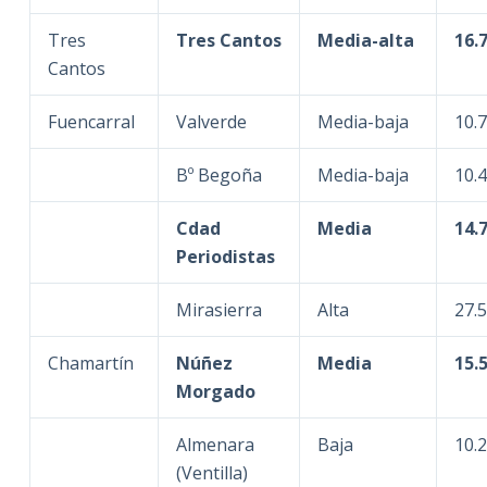
Tres
Tres Cantos
Media-alta
16.
Cantos
Fuencarral
Valverde
Media-baja
10.
Bº Begoña
Media-baja
10.
Cdad
Media
14.
Periodistas
Mirasierra
Alta
27.
Chamartín
Núñez
Media
15.
Morgado
Almenara
Baja
10.
(Ventilla)