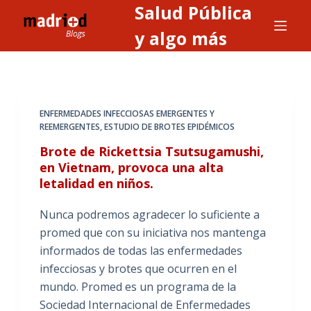
Salud Pública
S
a
y algo más
l
t
a
r
ENFERMEDADES INFECCIOSAS EMERGENTES Y
a
REEMERGENTES
,
ESTUDIO DE BROTES EPIDÉMICOS
l
Brote de Rickettsia Tsutsugamushi,
c
en Vietnam, provoca una alta
o
letalidad en niños.
n
t
Nunca podremos agradecer lo suficiente a
e
promed que con su iniciativa nos mantenga
n
informados de todas las enfermedades
i
infecciosas y brotes que ocurren en el
d
mundo. Promed es un programa de la
o
Sociedad Internacional de Enfermedades