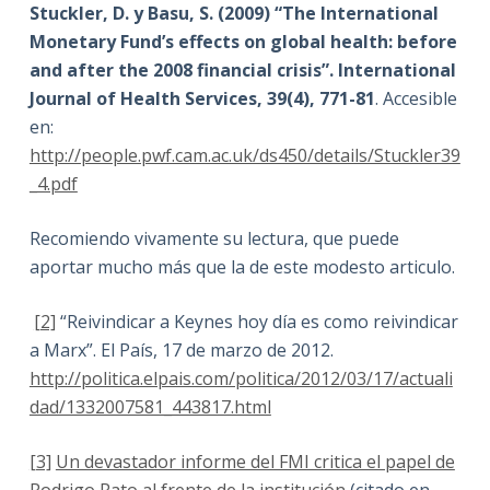
Stuckler, D. y Basu, S. (2009) “The International
Monetary Fund’s effects on global health: before
and after the 2008 financial crisis”. International
Journal of Health Services, 39(4), 771-81
. Accesible
en:
http://people.pwf.cam.ac.uk/ds450/details/Stuckler39
_4.pdf
Recomiendo vivamente su lectura, que puede
aportar mucho más que la de este modesto articulo.
[2]
“Reivindicar a Keynes hoy día es como reivindicar
a Marx”. El País, 17 de marzo de 2012.
http://politica.elpais.com/politica/2012/03/17/actuali
dad/1332007581_443817.html
[3]
Un devastador informe del FMI critica el papel de