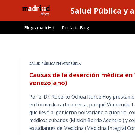
S
Salud Pública y 
a
l
Blogs madri+d
Portada Blog
t
a
r
a
l
SALUD PÚBLICA EN VENEZUELA
c
Causas de la deserción médica en
o
venezolano)
n
t
Por el Dr. Roberto Ochoa Iturbe Hoy prestamos 
e
en forma de carta abierta, porqué Venezuela tie
n
que llevó al gobierno bolivariano a cubrirlo, 
i
médicos cubanos (Misión Barrio Adentro ) y co
d
estudiantes de Medicina (Medicina Integral Com
o