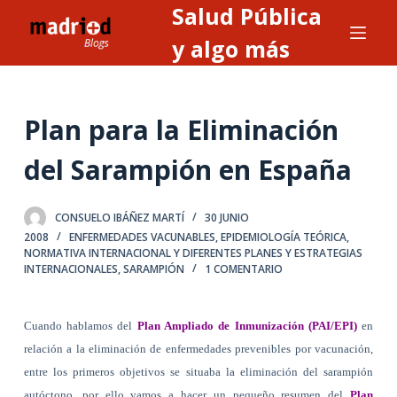
Salud Pública
S
a
y algo más
l
t
a
Plan para la Eliminación
r
a
del Sarampión en España
l
c
CONSUELO IBÁÑEZ MARTÍ
30 JUNIO
o
2008
ENFERMEDADES VACUNABLES
,
EPIDEMIOLOGÍA TEÓRICA
,
n
NORMATIVA INTERNACIONAL Y DIFERENTES PLANES Y ESTRATEGIAS
INTERNACIONALES
,
SARAMPIÓN
1 COMENTARIO
t
e
n
Cuando hablamos del
Plan Ampliado de Inmunización (PAI/EPI)
en
i
relación a la eliminación de enfermedades prevenibles por vacunación,
d
entre los primeros objetivos se situaba la eliminación del sarampión
o
autóctono, por ello vamos a hacer un pequeño resumen del
Plan