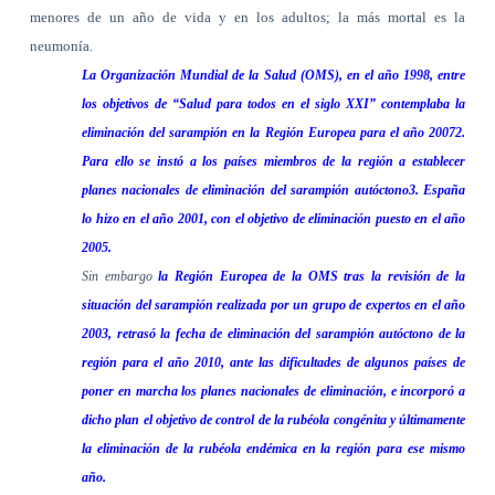
menores de un año de vida y en los adultos; la más mortal es la
neumonía.
La Organización Mundial
de la Salud (OMS), en el año 1998, entre
los objetivos de “Salud para todos en el siglo XXI” contemplaba la
eliminación del sarampión en
la Región Europea
para el año 20072.
Para ello se instó a los países miembros de la región a establecer
planes nacionales de eliminación del sarampión autóctono3. España
lo hizo en el año 2001, con el objetivo de eliminación puesto en el año
2005.
Sin embargo
la Región Europea
de la OMS tras la revisión de la
situación del sarampión realizada por un grupo de expertos en el año
2003, retrasó la fecha de eliminación del sarampión autóctono de la
región para el año 2010, ante las dificultades de algunos países de
poner en marcha los planes nacionales de eliminación, e incorporó a
dicho plan el objetivo de control de la rubéola congénita y últimamente
la eliminación de la rubéola endémica en la región para ese mismo
año.