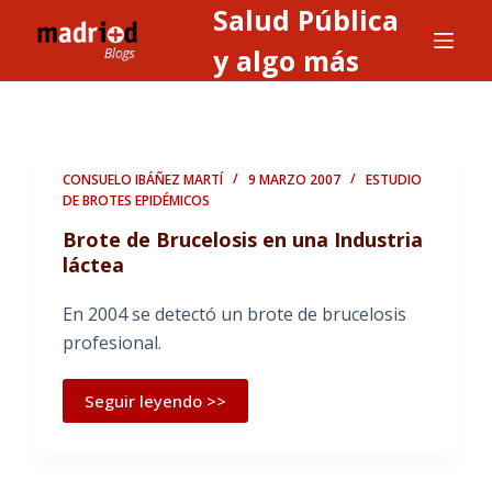
Salud Pública
S
a
y algo más
l
t
a
r
CONSUELO IBÁÑEZ MARTÍ
9 MARZO 2007
ESTUDIO
a
DE BROTES EPIDÉMICOS
l
Brote de Brucelosis en una Industria
c
láctea
o
n
En 2004 se detectó un brote de brucelosis
t
profesional.
e
n
Seguir leyendo >>
i
d
o