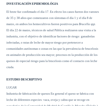
INVESTIGACIÓN EPIDEMIOLÓGIA
El brote fue confirmado el día 17. En efecto los casos fueron dos varones
de 35 y 38 años que comenzaron con síntomas el día 1 y el día 8 de
marzo, en ambos los hemocultivos fueron positivos para
Brucella spp
.
El día 22 de marzo, técnicos de salud Pública realizaron una visita a la
industria, con el objetivo de identificar factores de riesgo: ganaderías
infectadas, o rutas de leche de mayor riesgo por pertenecer a
comunidades autónomas o zonas en las que la prevalencia de brucelosis
en animales de producción sea mayor; procesos en la producción de los
quesos de especial riesgo para la brucelosis como el contacto con leche
cruda.
ESTUDIO DESCRIPTIVO
LUGAR
Industria de fabricación de quesos En general el queso se fabrica con
leche de diferentes especies: vaca, oveja y cabra que se recoge en
ganaderías de
la Comunidad
de Madrid de Castilla
la Mancha
(Toledo )