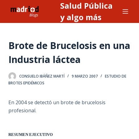
Salud Pública
S
a
y algo más
l
t
a
Brote de Brucelosis en una
r
a
Industria láctea
l
c
CONSUELO IBÁÑEZ MARTÍ
9 MARZO 2007
ESTUDIO DE
o
BROTES EPIDÉMICOS
n
t
En 2004 se detectó un brote de brucelosis
e
profesional.
n
i
d
RESUMEN EJECUTIVO
o