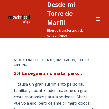
Desde mi
S
a
Torre de
l
Marfil
t
Blog de transferencia del
a
conocimiento
r
a
l
c
ASOCIACIONES DE PACIENTES
,
DIVULGACION
,
POLITICA
o
CIENTIFICA
n
35) La ceguera no mata, pero…
t
e
… causa un gran sufrimiento personal,
n
familiar y social. Y, además, tiene un gran
i
coste económico para la sociedad. Ahora
d
vuelvo a ello, pero déjame primero colocar
o