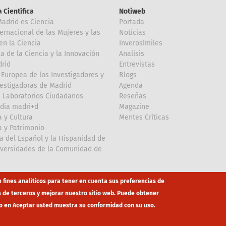
 Científica
Notiweb
Madrid es Ciencia
Portada
ternacional de las Mujeres y las
Noticias
en la Ciencia
Inverosímiles
 de la Ciencia y la Innovación
Analisis
rid
Entrevistas
Europea de los Investigadores y
Blogs
vestigadoras de Madrid
Agenda
 Laboratorios Ciudadanos
Reseñas
dia madri+d
Magazine
a y Cultura
Mentes Críticas
a y Patrimonio
a del Español y la Hispanidad de
iversidades de la Comunidad de
d
n fines analíticos para tener en cuenta sus preferencias de
s de terceros y mejorar nuestro sitio web. Puede obtener
o en Aceptar usted muestra su conformidad con su uso.
co
eduroam
Mapa Web
Política privacidad