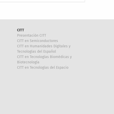
CITT
Presentación CITT
CITT en Semiconductores
CITT en Humanidades Digitales y
Tecnologías del Español
CITT en Tecnologías Biomédicas y
Biotecnología
CITT en Tecnologías del Espacio