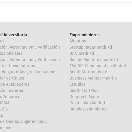
d Universitaria
Emprendedores
ros
About us
ción, Acreditación y Verificación
Startup Radar madri+d
los oficiales
BAN madri+d
ción, Acreditación y Verificación
Red de Mentores madri+d
tros Universitarios
ESA BIC Comunidad de Madrid
 de garantías y reclamaciones
healthStart madri+d
or de títulos
Business Mentor madri+d
de evaluadores
Estudios
ción externa
healthstartPlus
is Temático
Deeptech Madrid
FICAM
Govtechlab Madrid
Sofía
Innodays/Innobares
CE
de Quejas, Sugerencias y
taciones