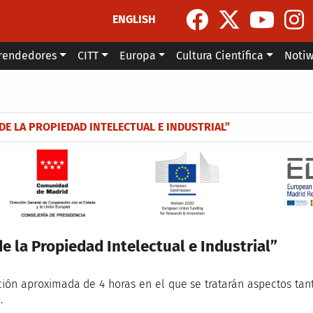
ENGLISH
rendedores
CITT
Europa
Cultura Científica
Noti
la navegación
DE LA PROPIEDAD INTELECTUAL E INDUSTRIAL”
e la Propiedad Intelectual e Industrial”
ión aproximada de 4 horas en el que se tratarán aspectos tan
.