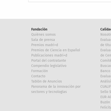
Fundación
Calida
Quiénes somos
Nosot
Sala de prensa
Evalua
Premios madri+d
de títu
Premios de Ciencia en Español
Evalua
Publicaciones madri+d
de Cen
Portal del contratante
Comité
Compendio legislativo
Buscad
Formación
Banco 
Contacto
Evalua
Tablón de Anuncios
Anális
Panorama de la innovación por
CUALI
sectores y tecnologías
Sello 
EUR-A
Buzón 
Felici