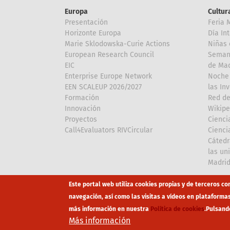
Europa
Cultura
Presentación
Feria 
Horizonte Europa
Día In
Marie Sklodowska-Curie Actions
Niñas 
European Research Council
Semana
EIC
de Mad
Enterprise Europe Network
Noche 
EEN SCALEUP 2026/2027
las In
Formación
Red de
Innovación
Wikipe
Proyectos
Cienci
Call4Evaluators RIVCircular
Cienci
Cátedr
las un
Madri
Array
Array
Este portal web utiliza cookies propias y de terceros co
navegación, así como las visitas a vídeos en plataforma
más información en nuestra
Política de cookies
.
Pulsand
Footer
Canal Éti
Más información