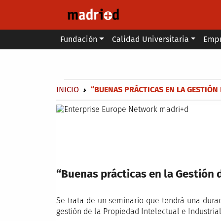
Pasar al contenido principal
Main menu
Fundación
Calidad Universitaria
Emp
Secondary breadcrumb
Sobrescribir enlaces de ayuda a 
INICIO
“BUENAS PRÁCTICAS EN LA GESTIÓN 
“Buenas prácticas en la Gestión d
Se trata de un seminario que tendrá una durac
gestión de la Propiedad Intelectual e Industrial