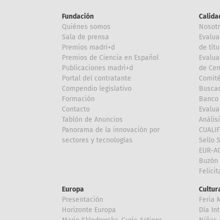
Fundación
Calida
Quiénes somos
Nosot
Sala de prensa
Evalua
Premios madri+d
de títu
Premios de Ciencia en Español
Evalua
Publicaciones madri+d
de Cen
Portal del contratante
Comité
Compendio legislativo
Buscad
Formación
Banco 
Contacto
Evalua
Tablón de Anuncios
Anális
Panorama de la innovación por
CUALI
sectores y tecnologías
Sello 
EUR-A
Buzón 
Felici
Europa
Cultura
Presentación
Feria 
Horizonte Europa
Día In