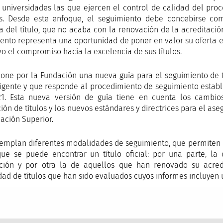
 universidades las que ejercen el control de calidad del pro
es. Desde este enfoque, el seguimiento debe concebirse co
a del título, que no acaba con la renovación de la acreditación
ento representa una oportunidad de poner en valor su oferta ed
vo el compromiso hacia la excelencia de sus títulos.
one por la Fundación una nueva guía para el seguimiento de tít
igente y que responde al procedimiento de seguimiento estable
21. Esta nueva versión de guía tiene en cuenta los cambio
ión de títulos y los nuevos estándares y directrices para el as
ación Superior.
emplan diferentes modalidades de seguimiento, que permiten d
ue se puede encontrar un título oficial: por una parte, la 
cación y por otra la de aquellos que han renovado su acre
ad de títulos que han sido evaluados cuyos informes incluyen 