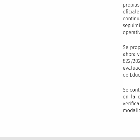
propias
oficial
continu
seguimi
operati
Se prop
ahora v
822/20
evaluac
de Educ
Se cont
en la q
verifi
modalid