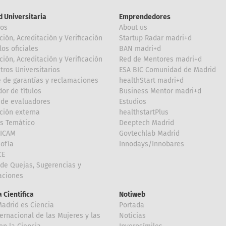
d Universitaria
Emprendedores
ros
About us
ción, Acreditación y Verificación
Startup Radar madri+d
los oficiales
BAN madri+d
ción, Acreditación y Verificación
Red de Mentores madri+d
tros Universitarios
ESA BIC Comunidad de Madrid
 de garantías y reclamaciones
healthStart madri+d
or de títulos
Business Mentor madri+d
de evaluadores
Estudios
ción externa
healthstartPlus
is Temático
Deeptech Madrid
FICAM
Govtechlab Madrid
Sofía
Innodays/Innobares
CE
de Quejas, Sugerencias y
taciones
 Científica
Notiweb
Madrid es Ciencia
Portada
ternacional de las Mujeres y las
Noticias