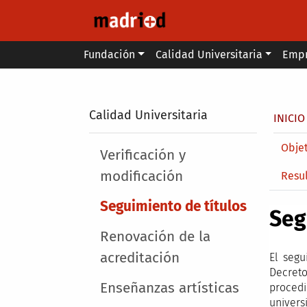
Pasar al contenido principal
Main menu
Fundación
Calidad Universitaria
Emp
Secondary breadcrumb
Calidad Universitaria
Sobr
INICIO
Main 
Objet
Main menu
Verificación y
modificación
Resu
Seguimiento de títulos
Seg
Renovación de la
acreditación
El segu
Decreto
Enseñanzas artísticas
procedi
univers