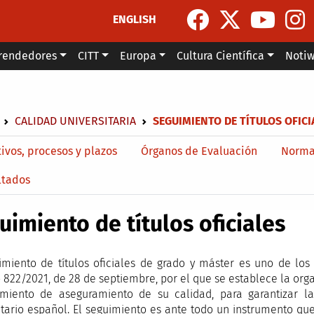
ENGLISH
rendedores
CITT
Europa
Cultura Científica
Noti
escribir enlaces de ayuda a la navegación
CALIDAD UNIVERSITARIA
SEGUIMIENTO DE TÍTULOS OFICI
menu level 4
ivos, procesos y plazos
Órganos de Evaluación
Norma
ltados
uimiento de títulos oficiales
imiento de títulos oficiales de grado y máster es uno de lo
 822/2021, de 28 de septiembre, por el que se establece la orga
miento de aseguramiento de su calidad, para garantizar la
itario español. El seguimiento es ante todo un instrumento que