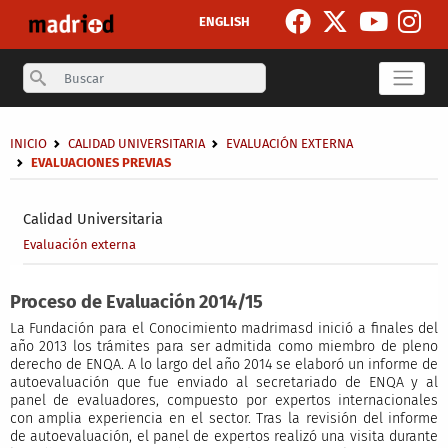
Pasar al contenido principal
ENGLISH
Search
Sobrescribir enlaces de ayuda a la navegación
INICIO
CALIDAD UNIVERSITARIA
EVALUACIÓN EXTERNA
EVALUACIONES PREVIAS
Secondary breadcrumb
Calidad Universitaria
Evaluación externa
Proceso de Evaluación 2014/15
La Fundación para el Conocimiento madrimasd inició a finales del
año 2013 los trámites para ser admitida como miembro de pleno
derecho de ENQA. A lo largo del año 2014 se elaboró un informe de
autoevaluación que fue enviado al secretariado de ENQA y al
panel de evaluadores, compuesto por expertos internacionales
con amplia experiencia en el sector. Tras la revisión del informe
de autoevaluación, el panel de expertos realizó una visita durante