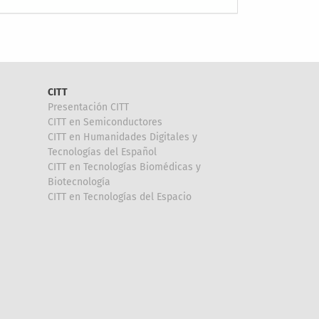
CITT
Presentación CITT
CITT en Semiconductores
CITT en Humanidades Digitales y
Tecnologías del Español
CITT en Tecnologías Biomédicas y
Biotecnología
CITT en Tecnologías del Espacio