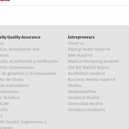
sity Quality Assurance
Entrepreneurs
us
About us
tion, Acreditation and
Startup Radar madri+d
ation
BAN madri+d
ción, Acreditación y Verificación
Madri+d Mentoring Network
tros Universitarios
ESA BIC Madrid Region
 de garantías y reclamaciones
healthStart madri+d
or de títulos
Business Mentor madri+d
de evaluadores
Studies
valuation
healthstartPlus
is Temático
Deeptech Madrid
FICAM
Govtechlab Madrid
Sofía
Innodays/Innobares
CE
de Quejas, Sugerencias y
taciones