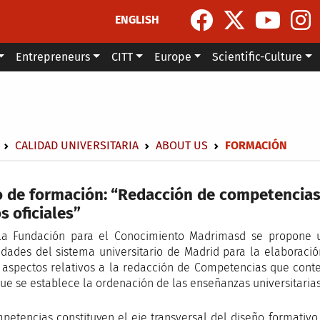
ENGLISH
Entrepreneurs
CITT
Europe
Scientific-Culture
dcrumb
CALIDAD UNIVERSITARIA
ABOUT US
FORMACIÓN
 de formación: “Redacción de competencias
os oficiales”
la Fundación para el Conocimiento Madrimasd se propone 
idades del sistema universitario de Madrid para la elaboració
 aspectos relativos a la redacción de Competencias que cont
que se establece la ordenación de las enseñanzas universitarias
petencias constituyen el eje transversal del diseño formativo 