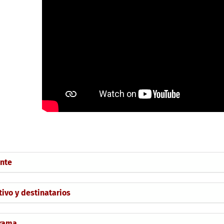
nte
tivo y destinatarios
rama