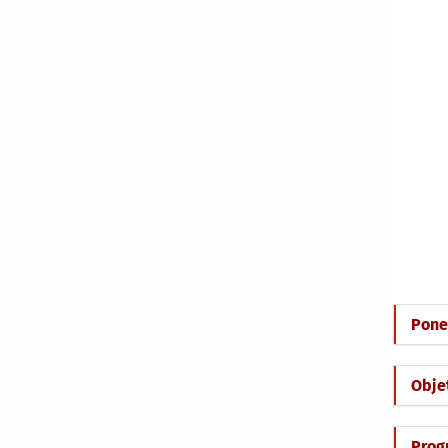
Pone
Obje
Prog