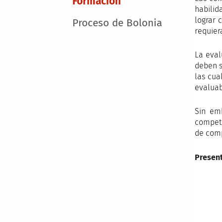
Formación
habilid
lograr 
Proceso de Bolonia
requier
La eval
deben s
las cua
evaluab
Sin emb
compete
de comp
Presen