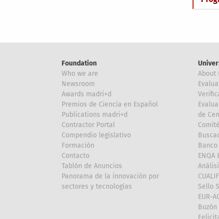
Foundation
Univer
Who we are
About 
Newsroom
Evalua
Awards madri+d
Verific
Premios de Ciencia en Español
Evalua
Publications madri+d
de Cen
Contractor Portal
Comité
Compendio legislativo
Buscad
Formación
Banco 
Contacto
ENQA E
Tablón de Anuncios
Anális
Panorama de la innovación por
CUALI
sectores y tecnologías
Sello 
EUR-A
Buzón 
Felici