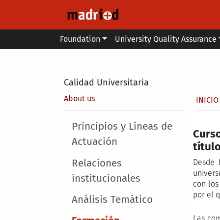
Skip to main content
Main menu
Foundation
University Quality Assurance
Secondary breadcrumb
Calidad Universitaria
Brea
About us
INICIO
Main menu
Principios y Líneas de
Curso
Actuación
títul
Relaciones
Desde 
univers
institucionales
con los
por el 
Análisis Temático
Las com