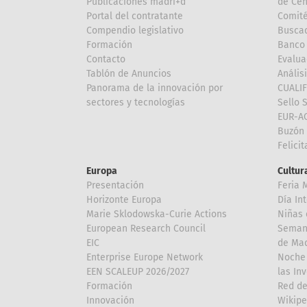
Publicaciones madri+d
de Cen
Portal del contratante
Comité
Compendio legislativo
Buscad
Formación
Banco 
Contacto
Evalua
Tablón de Anuncios
Anális
Panorama de la innovación por
CUALI
sectores y tecnologías
Sello 
EUR-A
Buzón 
Felici
Europa
Cultura
Presentación
Feria 
Horizonte Europa
Día In
Marie Sklodowska-Curie Actions
Niñas 
European Research Council
Semana
EIC
de Mad
Enterprise Europe Network
Noche 
EEN SCALEUP 2026/2027
las In
Formación
Red de
Innovación
Wikipe