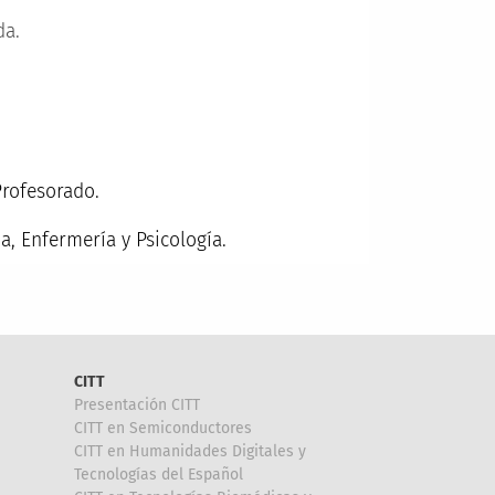
da.
Profesorado.
ia, Enfermería y Psicología.
CITT
Presentación CITT
CITT en Semiconductores
CITT en Humanidades Digitales y
Tecnologías del Español