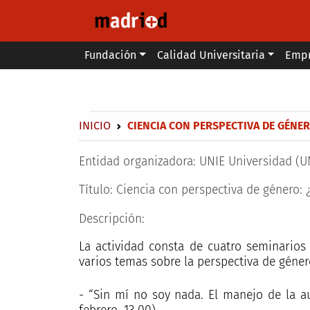
Pasar al contenido principal
Main menu
Fundación
Calidad Universitaria
Emp
Secondary breadcrumb
Sobrescribir enlaces de ayuda a 
INICIO
CIENCIA CON PERSPECTIVA DE GÉNERO
Entidad organizadora:
UNIE Universidad (U
Título:
Ciencia con perspectiva de género: ¿
Descripción:
La actividad consta de cuatro seminarios 
varios temas sobre la perspectiva de género
- “Sin mí no soy nada. El manejo de la au