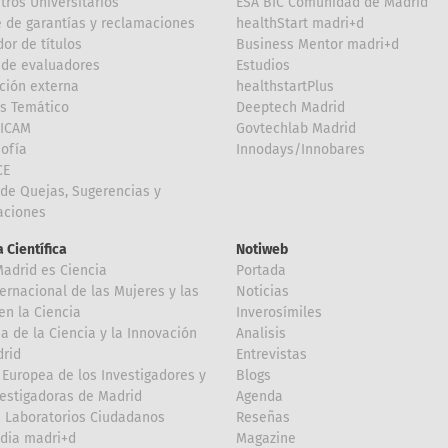
tros Universitarios
ESA BIC Comunidad de Madrid
 de garantías y reclamaciones
healthStart madri+d
or de títulos
Business Mentor madri+d
de evaluadores
Estudios
ción externa
healthstartPlus
is Temático
Deeptech Madrid
FICAM
Govtechlab Madrid
Sofía
Innodays/Innobares
CE
de Quejas, Sugerencias y
taciones
 Científica
Notiweb
Madrid es Ciencia
Portada
ternacional de las Mujeres y las
Noticias
en la Ciencia
Inverosímiles
 de la Ciencia y la Innovación
Analisis
rid
Entrevistas
Europea de los Investigadores y
Blogs
vestigadoras de Madrid
Agenda
 Laboratorios Ciudadanos
Reseñas
dia madri+d
Magazine