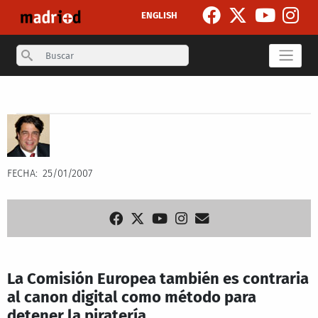
Pasar al contenido principal
ENGLISH
Search
Secondary breadcrumb
FECHA
25/01/2007
La Comisión Europea también es contraria
al canon digital como método para
detener la piratería