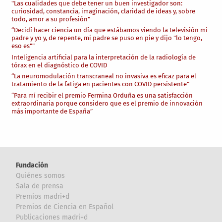
"Las cualidades que debe tener un buen investigador son:
curiosidad, constancia, imaginación, claridad de ideas y, sobre
todo, amor a su profesión"
“Decidí hacer ciencia un día que estábamos viendo la televisión mi
padre y yo y, de repente, mi padre se puso en pie y dijo "lo tengo,
eso es"”
Inteligencia artificial para la interpretación de la radiología de
tórax en el diagnóstico de COVID
“La neuromodulación transcraneal no invasiva es eficaz para el
tratamiento de la fatiga en pacientes con COVID persistente”
“Para mí recibir el premio Fermina Orduña es una satisfacción
extraordinaria porque considero que es el premio de innovación
más importante de España”
Fundación
Quiénes somos
Sala de prensa
Premios madri+d
Premios de Ciencia en Español
Publicaciones madri+d