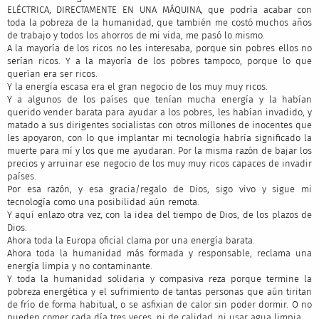
ELÉCTRICA, DIRECTAMENTE EN UNA MÁQUINA, que podría acabar con
toda la pobreza de la humanidad, que también me costó muchos años
de trabajo y todos los ahorros de mi vida, me pasó lo mismo.
A la mayoría de los ricos no les interesaba, porque sin pobres ellos no
serían ricos. Y a la mayoría de los pobres tampoco, porque lo que
querían era ser ricos.
Y la energía escasa era el gran negocio de los muy muy ricos.
Y a algunos de los países que tenían mucha energía y la habían
querido vender barata para ayudar a los pobres, les habían invadido, y
matado a sus dirigentes socialistas con otros millones de inocentes que
les apoyaron, con lo que implantar mi tecnología habría significado la
muerte para mí y los que me ayudaran. Por la misma razón de bajar los
precios y arruinar ese negocio de los muy muy ricos capaces de invadir
países.
Por esa razón, y esa gracia/regalo de Dios, sigo vivo y sigue mi
tecnología como una posibilidad aún remota.
Y aquí enlazo otra vez, con la idea del tiempo de Dios, de los plazos de
Dios.
Ahora toda la Europa oficial clama por una energía barata.
Ahora toda la humanidad más formada y responsable, reclama una
energía limpia y no contaminante.
Y toda la humanidad solidaria y compasiva reza porque termine la
pobreza energética y el sufrimiento de tantas personas que aún tiritan
de frío de forma habitual, o se asfixian de calor sin poder dormir. O no
pueden comer cada día tres veces, ni de calidad, ni usar agua limpia.