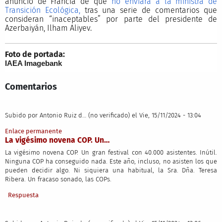
anuncio de Francia de que
no enviará a la ministra de
Transición Ecológica,
tras una serie de comentarios que
consideran “inaceptables” por parte del presidente de
Azerbaiyán, Ilham Aliyev.
Foto de portada:
IAEA Imagebank
Comentarios
Subido por
Antonio Ruiz d… (no verificado)
el Vie, 15/11/2024 - 13:04
Enlace permanente
La vigésimo novena COP. Un…
La vigésimo novena COP. Un gran festival con 40.000 asistentes. Inútil.
Ninguna COP ha conseguido nada. Este año, incluso, no asisten los que
pueden decidir algo. Ni siquiera una habitual, la Sra. Dña. Teresa
Ribera. Un fracaso sonado, las COPs.
Respuesta