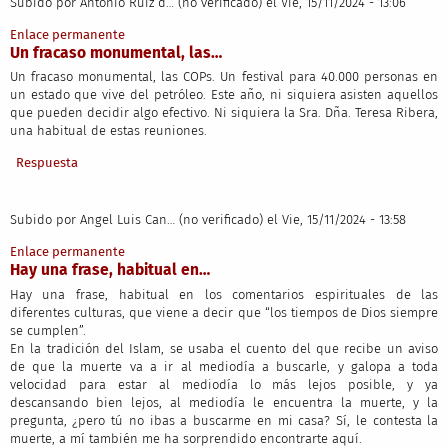
Subido por
Antonio Ruiz d… (no verificado)
el Vie, 15/11/2024 - 13:06
Enlace permanente
Un fracaso monumental, las…
Un fracaso monumental, las COPs. Un festival para 40.000 personas en
un estado que vive del petróleo. Este año, ni siquiera asisten aquellos
que pueden decidir algo efectivo. Ni siquiera la Sra. Dña. Teresa Ribera,
una habitual de estas reuniones.
Respuesta
Subido por
Angel Luis Can… (no verificado)
el Vie, 15/11/2024 - 13:58
Enlace permanente
Hay una frase, habitual en…
Hay una frase, habitual en los comentarios espirituales de las
diferentes culturas, que viene a decir que “los tiempos de Dios siempre
se cumplen”.
En la tradición del Islam, se usaba el cuento del que recibe un aviso
de que la muerte va a ir al mediodía a buscarle, y galopa a toda
velocidad para estar al mediodía lo más lejos posible, y ya
descansando bien lejos, al mediodía le encuentra la muerte, y la
pregunta, ¿pero tú no ibas a buscarme en mi casa? Sí, le contesta la
muerte, a mí también me ha sorprendido encontrarte aquí.