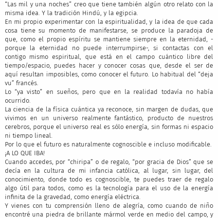
“Las mil y una noches” creo que tiene también algún otro relato con la
misma idea. Y la tradición Hindú, y la egipcia.
En mi propio experimentar con la espiritualidad, y la idea de que cada
cosa tiene su momento de manifestarse, se produce la paradoja de
que, como el propio espíritu se mantiene siempre en la eternidad, -
porque la eternidad no puede interrumpirse-, si contactas con el
contigo mismo espiritual, que está en el campo cuántico libre del
tiempo/espacio, puedes hacer y conocer cosas que, desde el ser de
aquí resultan imposibles, como conocer el futuro. Lo habitual del “deja
vu” francés.
Lo “ya visto” en sueños, pero que en la realidad todavía no había
ocurrido.
La ciencia de la física cuántica ya reconoce, sin margen de dudas, que
vivimos en un universo realmente fantástico, producto de nuestros
cerebros, porque el universo real es sólo energía, sin formas ni espacio
ni tiempo lineal.
Por lo que el futuro es naturalmente cognoscible e incluso modificable.
¡A LO QUE IBA!
Cuando accedes, por “chiripa” o de regalo, “por gracia de Dios” que se
decía en la cultura de mi infancia católica, al lugar, sin lugar, del
conocimiento, donde todo es cognoscible, te puedes traer de regalo
algo útil para todos, como es la tecnología para el uso de la energía
infinita de la gravedad, como energía eléctrica.
Y vienes con tu comprensión lleno de alegría, como cuando de niño
encontré una piedra de brillante mármol verde en medio del campo, y