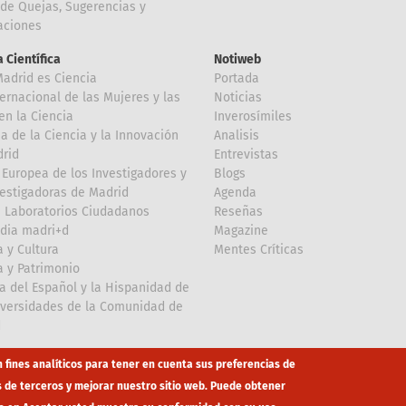
de Quejas, Sugerencias y
taciones
 Científica
Notiweb
Madrid es Ciencia
Portada
ternacional de las Mujeres y las
Noticias
en la Ciencia
Inverosímiles
 de la Ciencia y la Innovación
Analisis
rid
Entrevistas
Europea de los Investigadores y
Blogs
vestigadoras de Madrid
Agenda
 Laboratorios Ciudadanos
Reseñas
dia madri+d
Magazine
a y Cultura
Mentes Críticas
a y Patrimonio
a del Español y la Hispanidad de
iversidades de la Comunidad de
d
n fines analíticos para tener en cuenta sus preferencias de
s de terceros y mejorar nuestro sitio web. Puede obtener