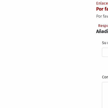
Enlac
Por f
Por fav
Resp
Añadi
Su
Co