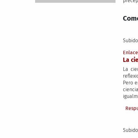
precep
Come
Subido
Enlac
La ci
La cie
reflexi
Pero e
cienci
igualm
Resp
Subido