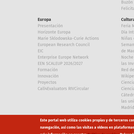
Buzón 
Felici
Europa
Cultura
Presentación
Feria 
Horizonte Europa
Día In
Marie Sklodowska-Curie Actions
Niñas 
European Research Council
Semana
EIC
de Mad
Enterprise Europe Network
Noche 
EEN SCALEUP 2026/2027
las In
Formación
Red de
Innovación
Wikipe
Proyectos
Cienci
Call4Evaluators RIVCircular
Cienci
Cátedr
las un
Madri
Array
Array
Este portal web utiliza cookies propias y de terceros co
navegación, así como las visitas a vídeos en plataforma