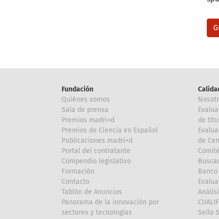
Fundación
Calida
Quiénes somos
Nosot
Sala de prensa
Evalua
Premios madri+d
de títu
Premios de Ciencia en Español
Evalua
Publicaciones madri+d
de Cen
Portal del contratante
Comité
Compendio legislativo
Buscad
Formación
Banco 
Contacto
Evalua
Tablón de Anuncios
Anális
Panorama de la innovación por
CUALI
sectores y tecnologías
Sello 