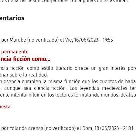
tos de la física son compatibles con algunas de estas ideas.
ntarios
 por
Murube (no verificado)
el Vie, 16/06/2023 - 19:55
e permanente
encia ficción como…
ncia ficción como estilo literario ofrece un gran interés po
onar sobre la realidad.
n esencia cumplen la misma función que los cuentos de hadas
a, aunque sea ciencia-ficción. Las leyendas medievales te
ente intenta influir en los lectores formulando mundos idealiz
uesta
 por
Yolanda arenas (no verificado)
el Dom, 18/06/2023 - 21:31