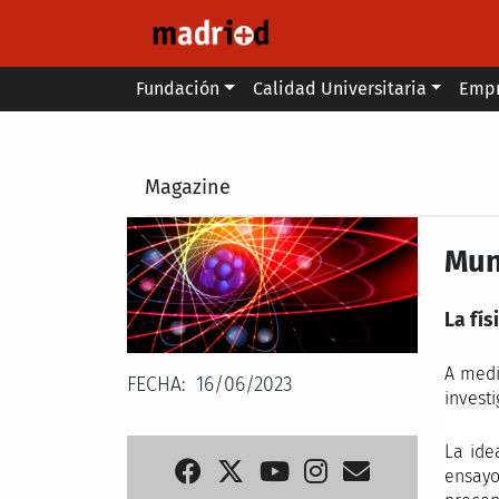
Pasar al contenido principal
Main menu
Fundación
Calidad Universitaria
Emp
Secondary breadcrumb
Magazine
Mun
La fís
A medi
FECHA
16/06/2023
invest
La ide
ensayo