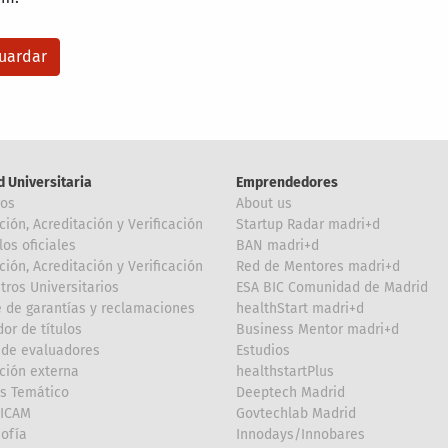
d Universitaria
Emprendedores
ros
About us
ción, Acreditación y Verificación
Startup Radar madri+d
los oficiales
BAN madri+d
ción, Acreditación y Verificación
Red de Mentores madri+d
tros Universitarios
ESA BIC Comunidad de Madrid
 de garantías y reclamaciones
healthStart madri+d
or de títulos
Business Mentor madri+d
de evaluadores
Estudios
ción externa
healthstartPlus
is Temático
Deeptech Madrid
FICAM
Govtechlab Madrid
Sofía
Innodays/Innobares