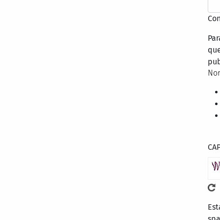
Con
Par
que
pub
Nor
CA
Est
sp