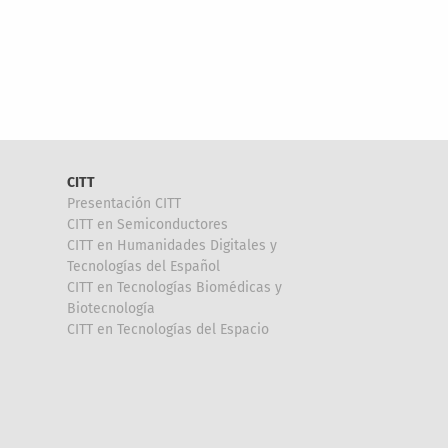
CITT
Presentación CITT
CITT en Semiconductores
CITT en Humanidades Digitales y
Tecnologías del Español
CITT en Tecnologías Biomédicas y
Biotecnología
CITT en Tecnologías del Espacio