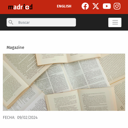
Pasar al contenido principal
ENGLISH
Search
Secondary breadcrumb
Magazine
FECHA
09/02/2024