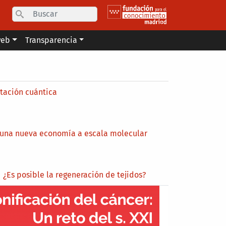
Search
web
Transparencia
ación cuántica
 una nueva economía a escala molecular
¿Es posible la regeneración de tejidos?