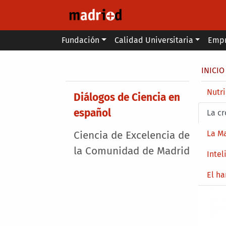
Pasar al contenido principal
Main menu
Fundación
Calidad Universitaria
Emp
Secondary breadcrumb
Sobr
INICIO
Main 
Nutri
Main menu
Diálogos de Ciencia en
español
La cr
La Ma
Ciencia de Excelencia de
la Comunidad de Madrid
Intel
El ha