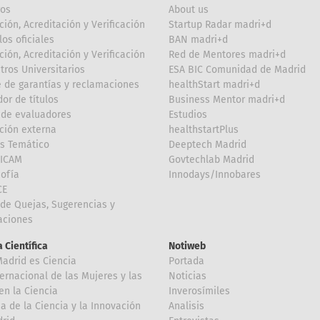
ros
About us
ción, Acreditación y Verificación
Startup Radar madri+d
los oficiales
BAN madri+d
ción, Acreditación y Verificación
Red de Mentores madri+d
tros Universitarios
ESA BIC Comunidad de Madrid
 de garantías y reclamaciones
healthStart madri+d
or de títulos
Business Mentor madri+d
de evaluadores
Estudios
ción externa
healthstartPlus
is Temático
Deeptech Madrid
FICAM
Govtechlab Madrid
Sofía
Innodays/Innobares
CE
de Quejas, Sugerencias y
taciones
 Científica
Notiweb
Madrid es Ciencia
Portada
ternacional de las Mujeres y las
Noticias
en la Ciencia
Inverosímiles
 de la Ciencia y la Innovación
Analisis