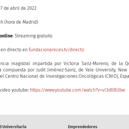
 27 de abril de 2022
8h (hora de Madrid)
online
: Streaming gratuito
 en directo en
fundacionareces.tv/directo
ncia magistral impartida por Victoria Sanz-Moreno, de la 
 compuesta por Judit Jiménez-Sainz, de Yale University, N
del Centro Nacional de Investigaciones Oncológicas (CNIO), Esp
video youtube:
https://
www.youtube.com/watch?v=vI3dtl8lJbw
d Universitaria
Emprendedores