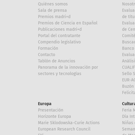
Quiénes somos
Nosot
Sala de prensa
Evalua
Premios madri+d
de títu
Premios de Ciencia en Español
Evalua
Publicaciones madri+d
de Cen
Portal del contratante
Comité
Compendio legislativo
Buscad
Formación
Banco 
Contacto
Evalua
Tablón de Anuncios
Anális
Panorama de la innovación por
CUALI
sectores y tecnologías
Sello 
EUR-A
Buzón 
Felici
Europa
Cultura
Presentación
Feria 
Horizonte Europa
Día In
Marie Sklodowska-Curie Actions
Niñas 
European Research Council
Semana