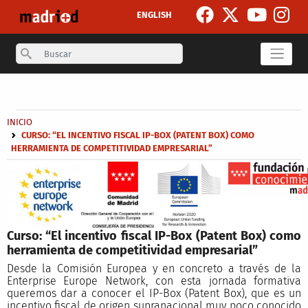
Pasar al contenido principal
ENGLISH
Search
Secondary breadcrumb
Sobrescribir enlaces de ayuda a la navegación
INICIO
CURSO: “EL INCENTIVO FISCAL IP-BOX (PATENT BOX) COMO
HERRAMIENTA DE COMPETITIVIDAD EMPRESARIAL”
Curso: “El incentivo fiscal IP-Box (Patent Box) como
herramienta de competitividad empresarial”
Desde la Comisión Europea y en concreto a través de la
Enterprise Europe Network, con esta jornada formativa
queremos dar a conocer el IP-Box (Patent Box), que es un
incentivo fiscal de origen supranacional muy poco conocido