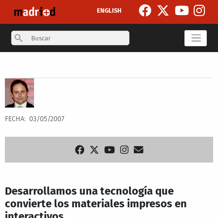
Pasar al contenido principal
ENGLISH
Search
Secondary breadcrumb
FECHA
03/05/2007
Desarrollamos una tecnología que
convierte los materiales impresos en
interactivos