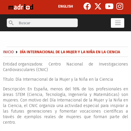
Pasar al contenido principal
ENGLISH
Search
Secondary breadcrumb
Sobrescribir enlaces de ayuda a la navegación
INICIO
DÍA INTERNACIONAL DE LA MUJER Y LA NIÑA EN LA CIENCIA
Entidad organizadora:
Centro Nacional de Investigaciones
Cardiovasculares (CNIC)
Título:
Día Internacional de la Mujer y la Niña en la Ciencia
Descripción:
En España, menos del 16% de los profesionales en
áreas STEM (Ciencia, Tecnología, Ingeniería y Matemáticas) son
mujeres. Con motivo del Día Internacional de la Mujer y la Niña en
la Ciencia, el CNIC organiza una actividad especial para inspirar a
las futuras generaciones y fomentar vocaciones científicas a
través de ejemplos reales de mujeres que forman parte del
centro.