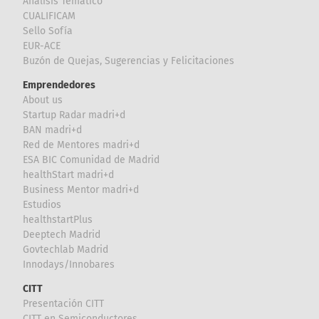
Análisis Temático
CUALIFICAM
Sello Sofía
EUR-ACE
Buzón de Quejas, Sugerencias y Felicitaciones
Emprendedores
About us
Startup Radar madri+d
BAN madri+d
Red de Mentores madri+d
ESA BIC Comunidad de Madrid
healthStart madri+d
Business Mentor madri+d
Estudios
healthstartPlus
Deeptech Madrid
Govtechlab Madrid
Innodays/Innobares
CITT
Presentación CITT
CITT en Semiconductores