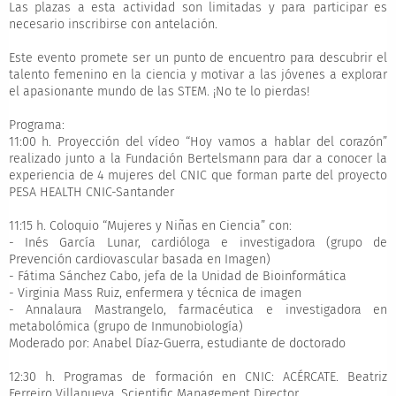
Las plazas a esta actividad son limitadas y para participar es
necesario inscribirse con antelación.
Este evento promete ser un punto de encuentro para descubrir el
talento femenino en la ciencia y motivar a las jóvenes a explorar
el apasionante mundo de las STEM. ¡No te lo pierdas!
Programa:
11:00 h. Proyección del vídeo “Hoy vamos a hablar del corazón”
realizado junto a la Fundación Bertelsmann para dar a conocer la
experiencia de 4 mujeres del CNIC que forman parte del proyecto
PESA HEALTH CNIC-Santander
11:15 h. Coloquio “Mujeres y Niñas en Ciencia” con:
- Inés García Lunar, cardióloga e investigadora (grupo de
Prevención cardiovascular basada en Imagen)
- Fátima Sánchez Cabo, jefa de la Unidad de Bioinformática
- Virginia Mass Ruiz, enfermera y técnica de imagen
- Annalaura Mastrangelo, farmacéutica e investigadora en
metabolómica (grupo de Inmunobiología)
Moderado por: Anabel Díaz-Guerra, estudiante de doctorado
12:30 h. Programas de formación en CNIC: ACÉRCATE. Beatriz
Ferreiro Villanueva, Scientific Management Director.