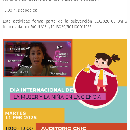
13:00 h. Despedida
Esta actividad forma parte de la subvención CEX2020-001041-S
financiada por MCIN/AEI /10.13039/501100011033.