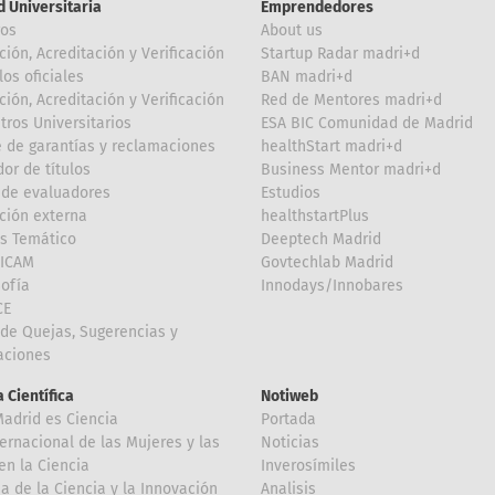
d Universitaria
Emprendedores
ros
About us
ción, Acreditación y Verificación
Startup Radar madri+d
los oficiales
BAN madri+d
ción, Acreditación y Verificación
Red de Mentores madri+d
tros Universitarios
ESA BIC Comunidad de Madrid
 de garantías y reclamaciones
healthStart madri+d
or de títulos
Business Mentor madri+d
de evaluadores
Estudios
ción externa
healthstartPlus
is Temático
Deeptech Madrid
FICAM
Govtechlab Madrid
Sofía
Innodays/Innobares
CE
de Quejas, Sugerencias y
taciones
 Científica
Notiweb
Madrid es Ciencia
Portada
ternacional de las Mujeres y las
Noticias
en la Ciencia
Inverosímiles
 de la Ciencia y la Innovación
Analisis