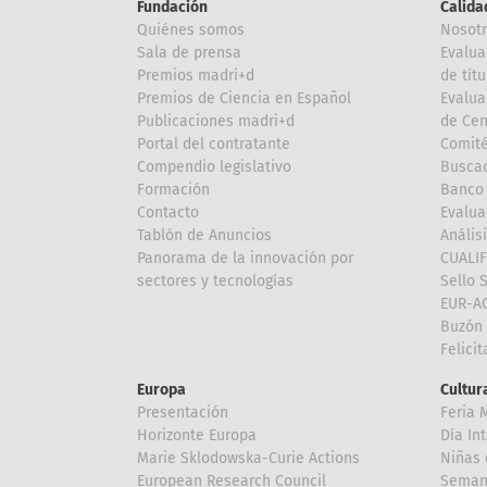
Fundación
Calida
Quiénes somos
Nosot
Sala de prensa
Evalua
Premios madri+d
de títu
Premios de Ciencia en Español
Evalua
Publicaciones madri+d
de Cen
Portal del contratante
Comité
Compendio legislativo
Buscad
Formación
Banco 
Contacto
Evalua
Tablón de Anuncios
Anális
Panorama de la innovación por
CUALI
sectores y tecnologías
Sello 
EUR-A
Buzón 
Felici
Europa
Cultura
Presentación
Feria 
Horizonte Europa
Día In
Marie Sklodowska-Curie Actions
Niñas 
European Research Council
Semana