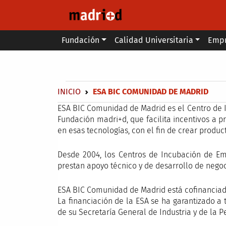
Pasar al contenido principal
Main menu
Fundación
Calidad Universitaria
Emp
Secondary breadcrumb
Sobrescribir enlaces de ayuda a 
INICIO
ESA BIC COMUNIDAD DE MADRID
ESA BIC Comunidad de Madrid es el Centro de 
Fundación madri+d, que facilita incentivos a p
en esas tecnologías, con el fin de crear produc
Desde 2004, los Centros de Incubación de Em
prestan apoyo técnico y de desarrollo de nego
ESA BIC Comunidad de Madrid está cofinanciado
La financiación de la ESA se ha garantizado a 
de su Secretaría General de Industria y de la P