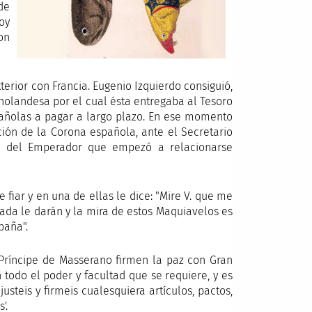
de
oy
on
erior con Francia. Eugenio Izquierdo consiguió,
holandesa por el cual ésta entregaba al Tesoro
spañolas a pagar a largo plazo. En ese momento
ión de la Corona española, ante el Secretario
tas del Emperador que empezó a relacionarse
 fiar y en una de ellas le dice: "Mire V. que me
nada le darán y la mira de estos Maquiavelos es
paña".
 Príncipe de Masserano firmen la paz con Gran
todo el poder y facultad que se requiere, y es
usteis y firmeis cualesquiera artículos, pactos,
'.