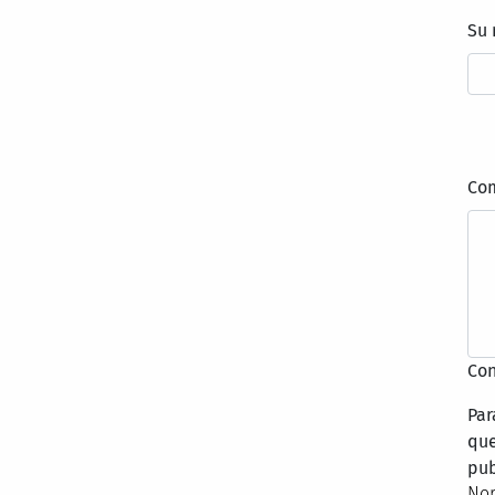
Su
Co
Con
Par
que
pub
Nor