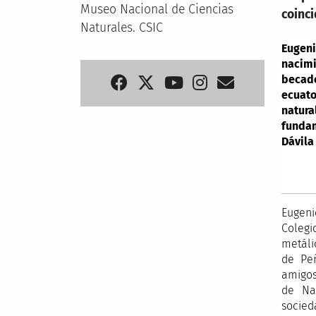
Museo Nacional de Ciencias
coinc
Naturales. CSIC
Eugen
nacimi
becado
ecuato
natura
fundam
Dávila
Eugeni
Colegi
metáli
de Pe
amigos
de Na
socied