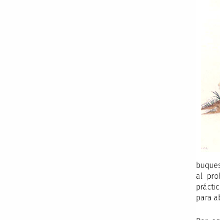
buques
al pro
prácti
para a