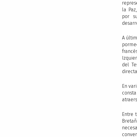
repres
la Paz
por s
desarr
A últi
pormed
francé
Izquie
del Te
direct
En var
consta
atraer
Entre 
Bretañ
necesa
conven