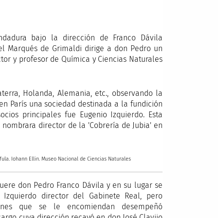
ndadura bajo la dirección de Franco Dávila
 el Marqués de Grimaldi dirige a don Pedro un
tor y profesor de Química y Ciencias Naturales
aterra, Holanda, Alemania, etc., observando la
 en París una sociedad destinada a la fundición
cios principales fue Eugenio Izquierdo. Esta
nombrara director de la 'Cobrería de Jubia' en
ula. Iohann Ellin. Museo Nacional de Ciencias Naturales
uere don Pedro Franco Dávila y en su lugar se
Izquierdo director del Gabinete Real, pero
ones que se le encomiendan desempeñó
argo cuya dirección recayó en don José Clavijo