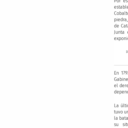
Por es
establ
Cobalt
piedra
de Cat
Junta 
exponi
D
En 17
Gabine
el der
depend
La últ
tuvo u
la bat
su si