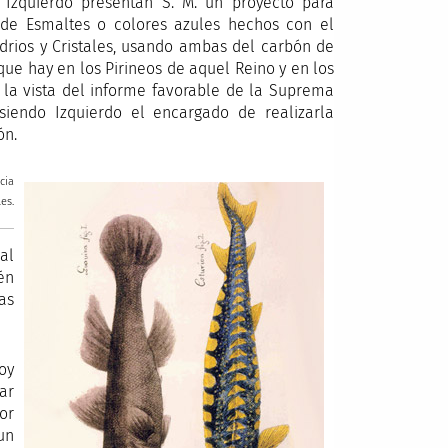
Izquierdo presentan S. M. un proyecto para
 de Esmaltes o colores azules hechos con el
idrios y Cristales, usando ambas del carbón de
 que hay en los Pirineos de aquel Reino y en los
 la vista del informe favorable de la Suprema
 siendo Izquierdo el encargado de realizarla
ón.
cia
es.
al
én
as
oy
ar
or
un