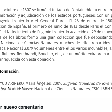
de octubre de 1807 se firmó el tratado de Fontainebleau entre l
bración y adjudicación de los estados portugueses. Con un p
genio Izquierdo y el General Duroc. El 28 de enero de 18
ión de España. El primero de junio de 1813 desde París el 
é el fallecimiento de Eugenio Izquierdo acaecido el 29 de mayo 
 de los libros formó una gran colección que fue depositando
Nacional de Ciencias Naturales, muchos de ellos repartidos p
teca Nacional 2.079 volúmenes entre ellos varios incunables,
de Rubens, Rembrandt, Boucher, etc., de un mérito extraordinari
 enriquecida con esta donación.
formación:
YUD ARINERO, María Ángeles, 2009.
Eugenio Izquierdo de Rivera 
bra.
Madrid: Museo Nacional de Ciencias Naturales, CSIC. ISBN
r nuevo comentario