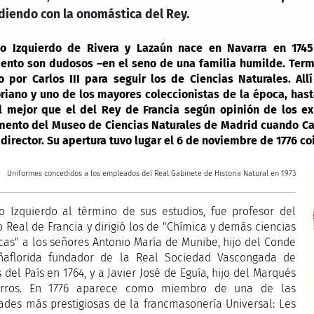
idiendo con la onomástica del Rey.
io Izquierdo de Rivera y Lazaún nace en Navarra en 174
ento son dudosos –en el seno de una familia humilde. Term
 por Carlos III para seguir los de Ciencias Naturales. All
riano y uno de los mayores coleccionistas de la época, hast
l mejor que el del Rey de Francia según opinión de los e
ento del Museo de Ciencias Naturales de Madrid cuando Carl
 director. Su apertura tuvo lugar el 6 de noviembre de 1776 c
Uniformes concedidos a los empleados del Real Gabinete de Historia Natural en 1973
o Izquierdo al término de sus estudios, fue profesor del
o Real de Francia y dirigió los de "Chímica y demás ciencias
cas" a los señores Antonio María de Munibe, hijo del Conde
ñaflorida fundador de la Real Sociedad Vascongada de
 del País en 1764, y a Javier José de Eguía, hijo del Marqués
rros. En 1776 aparece como miembro de una de las
ades más prestigiosas de la francmasonería Universal: Les