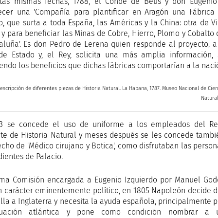
tas mismas fechas, 1788, el Conde de Beus y don Eugenio 
ecer una 'Compañía para plantificar en Aragón una Fábrica
o, que surta a toda España, las Américas y la China: otra de V
, y para beneficiar las Minas de Cobre, Hierro, Plomo y Cobalto
aluña'. Es don Pedro de Lerena quien responde al proyecto, a
de Estado y, el Rey, solicita una más amplia información,
endo los beneficios que dichas fábricas comportarían a la naci
escripción de diferentes piezas de Historia Natural. La Habana, 1787. Museo Nacional de Cien
Natural
93 se concede el uso de uniforme a los empleados del Re
te de Historia Natural y meses después se les concede tambi
echo de 'Médico cirujano y Botica', como disfrutaban las person
ientes de Palacio.
ima Comisión encargada a Eugenio Izquierdo por Manuel God
n carácter eminentemente político, en 1805 Napoleón decide d
alla a Inglaterra y necesita la ayuda española, principalmente p
tuación atlántica y pone como condición nombrar a 