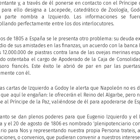
entante y, a través de él ponerse en contacto con el Príncipe 
, para ello designa a Lacepede, catedrático de Zoología, God
u parte nombra a Izquierdo. Las informaciones se fuer
ollando perfectamente entre los dos interlocutores.
mos de 1805 a España se le presenta otro problema: su deuda ext
io de sus amistades en las finanzas, un acuerdo con la banca 
s 12.000.000 de piastras contra lana de las ovejas merinas e
rdo ostentaba el cargo de Apoderado de la Caja de Consolidac
soro francés. Este éxito le abrió de par en par las puer
amente con él.
ias cartas de Izquierdo a Godoy le alerta que Napoleón no es de
 que aquí le engañan: le ofrecerán el Reino del Algarbe, pero 
se al Príncipe de la Paz, valiéndose de él para apoderarse de Es
tanto se dan plenos poderes para que Eugenio Izquierdo y el
a y el 20 de agosto de 1806 es nombrado 'plenipotenciario con 
rio para Nos y representando nuestra propia Persona trateis, aj
ciones, o convenios, que pudieran convenir a nuestros intereses