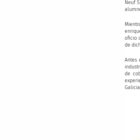
Neuf S
alumno
Mientr
enriqu
oficio
de dic
Antes 
indust
de cob
experi
Galicia