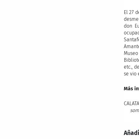
El 27 
desmem
don Eu
ocupac
Santaf
Amante
Museo 
Biblio
etc., 
se vio
Más in
CALATA
som
Añadi