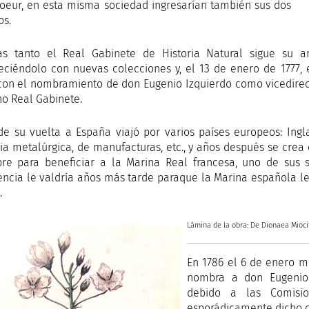
oeur, en esta misma sociedad ingresarían también sus dos
s.
as tanto el Real Gabinete de Historia Natural sigue su a
eciéndolo con nuevas colecciones y, el 13 de enero de 1777,
 con el nombramiento de don Eugenio Izquierdo como vicedirec
ho Real Gabinete.
de su vuelta a España viajó por varios países europeos: Ingl
ria metalúrgica, de manufacturas, etc., y años después se crea
re para beneficiar a la Marina Real francesa, uno de sus so
encia le valdría años más tarde paraque la Marina española le 
.
Lámina de la obra: De Dionaea Miocif
En 1786 el 6 de enero m
nombra a don Eugenio 
debido a las Comisi
esporádicamente dicho c