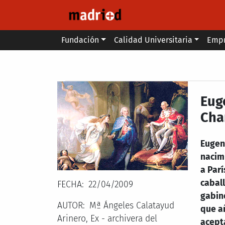
Pasar al contenido principal
Main menu
Fundación
Calidad Universitaria
Emp
Secondary breadcrumb
Eug
Chan
Eugen
nacim
a Parí
caball
FECHA
22/04/2009
gabine
AUTOR
Mª Ángeles Calatayud
que a
Arinero, Ex - archivera del
acepta