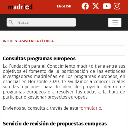
Pasar al contenido principal
ENGLISH
Search
Sobrescribir enlaces de ayuda a la navegación
INICIO
ASISTENCIA TÉCNICA
Secondary breadcrumb
Consultas programas europeos
La Fundación para el Conocimiento madri+d tiene entre sus
objetivos el fomento de la participación de las entidades
investigadoras madrileñas en los programas europeos, en
especial en Horizonte 2020. Te ayudamos a conocer cuáles
son las opciones para tu idea de proyecto dentro de
programas europeos o a resolver tus dudas a la hora de
participar o gestionar proyectos europeos.
Envíenos su consulta a través de este
formulario
.
Servicio de revisión de propuestas europeas